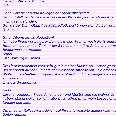
Liebe Grüße aus München
Pitti
Liebe Kolleginnen und Kollegen der Medienwerkstatt
Durch Zufall bei der Vorbereitung eines Workshopes bin ich auf Ihre
mich dazu gefunden.
Bravo FÜR DIE TOLLE AUFMACHUNG. Da können sich die Lehrer freue
R. Kobler
Guten Abend an die Redaktion!
Ich habe Ihnen vor längerer Zeit, als meine Tochter noch die Grund
Heute besucht meine Tochter die 8.Kl. und nutzt Ihre Seiten immer n
Hinduismus zu erhalten!
Super!
Chr. Hollburg & Familie
Die Herbstmeditation kam sehr gut in meiner Klasse an - wurde ger
Bin gespannt auf den Einsatz der Weihnachtsmeditation - sie ersche
"Willkommen heißen - Empfangsbereit-Sein" und Konsumgebaren auszu
eingesetzt.
E. Stotz-Breidenbach
Hallo,
Eure Anregungen, Tipps, Anleitungen und Muster sind ein wahrer Schat
haben. Macht weiter so, ich habe Euch schon unter mein Lesezeiche
Claudia und Jana
Durch einen Kollegen wurde ich auf Ihre Internetseite aufmerksam ge
Seiten nutzen.