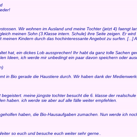
nd
eder!
t gestossen. Wir wohnen im Ausland und meine Tochter (jetzt 4) faengt
leich meinen Sohn (3.Klasse intern. Schule) ihre Seite zeigen. Er wird
it meinen Kindern durch das hochinteressante Angebot zu surfen. [...] Au
ltet hat, ein dickes Lob aussprechen! Ihr habt da ganz tolle Sachen gem
ielen Ideen, ich werde mir unbedingt ein paar davon speichern oder au
n)
mt in Bio gerade die Haustiere durch. Wir haben dank der Medienwerk
fort begeistert. meine jüngste tochter besucht die 6. klasse der realsch
en haben. ich werde sie aber auf alle fälle weiter empfehlen.
ir geholfen haben, die Bio-Hausaufgaben zumachen. Nun werde ich noch
 Weiter so euch und besuche euch weiter sehr gerne..