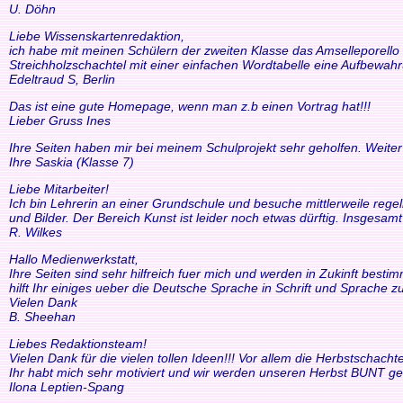
U. Döhn
Liebe Wissenskartenredaktion,
ich habe mit meinen Schülern der zweiten Klasse das Amselleporello e
Streichholzschachtel mit einer einfachen Wordtabelle eine Aufbewah
Edeltraud S, Berlin
Das ist eine gute Homepage, wenn man z.b einen Vortrag hat!!!
Lieber Gruss Ines
Ihre Seiten haben mir bei meinem Schulprojekt sehr geholfen. Weiter
Ihre Saskia (Klasse 7)
Liebe Mitarbeiter!
Ich bin Lehrerin an einer Grundschule und besuche mittlerweile reg
und Bilder. Der Bereich Kunst ist leider noch etwas dürftig. Insgesam
R. Wilkes
Hallo Medienwerkstatt,
Ihre Seiten sind sehr hilfreich fuer mich und werden in Zukinft bestimm
hilft Ihr einiges ueber die Deutsche Sprache in Schrift und Sprache zu
Vielen Dank
B. Sheehan
Liebes Redaktionsteam!
Vielen Dank für die vielen tollen Ideen!!! Vor allem die Herbstscha
Ihr habt mich sehr motiviert und wir werden unseren Herbst BUNT ge
Ilona Leptien-Spang