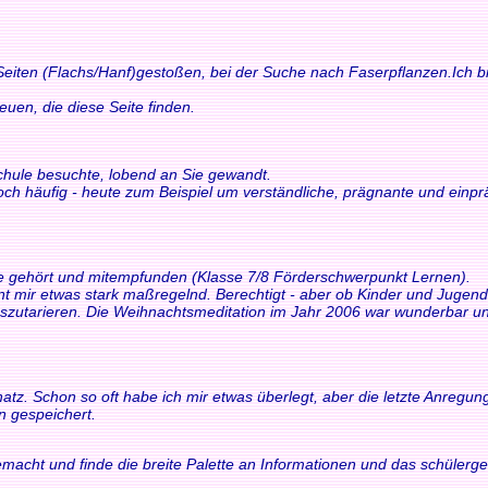
 Seiten (Flachs/Hanf)gestoßen, bei der Suche nach Faserpflanzen.Ich bi
n, die diese Seite finden.
schule besuchte, lobend an Sie gewandt.
och häufig - heute zum Beispiel um verständliche, prägnante und einp
ne gehört und mitempfunden (Klasse 7/8 Förderschwerpunkt Lernen).
int mir etwas stark maßregelnd. Berechtigt - aber ob Kinder und Juge
tarieren. Die Weihnachtsmeditation im Jahr 2006 war wunderbar und 
z. Schon so oft habe ich mir etwas überlegt, aber die letzte Anregung h
n gespeichert.
macht und finde die breite Palette an Informationen und das schülerger