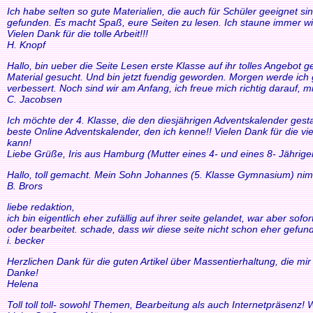
Ich habe selten so gute Materialien, die auch für Schüler geeignet si
gefunden. Es macht Spaß, eure Seiten zu lesen. Ich staune immer wi
Vielen Dank für die tolle Arbeit!!!
H. Knopf
Hallo, bin ueber die Seite Lesen erste Klasse auf ihr tolles Angebo
Material gesucht. Und bin jetzt fuendig geworden. Morgen werde ich g
verbessert. Noch sind wir am Anfang, ich freue mich richtig darauf, m
C. Jacobsen
Ich möchte der 4. Klasse, die den diesjährigen Adventskalender gesta
beste Online Adventskalender, den ich kenne!! Vielen Dank für die v
kann!
Liebe Grüße, Iris aus Hamburg (Mutter eines 4- und eines 8- Jährige
Hallo, toll gemacht. Mein Sohn Johannes (5. Klasse Gymnasium) nim
B. Brors
liebe redaktion,
ich bin eigentlich eher zufällig auf ihrer seite gelandet, war aber so
oder bearbeitet. schade, dass wir diese seite nicht schon eher gefund
i. becker
Herzlichen Dank für die guten Artikel über Massentierhaltung, die m
Danke!
Helena
Toll toll toll- sowohl Themen, Bearbeitung als auch Internetpräsenz!