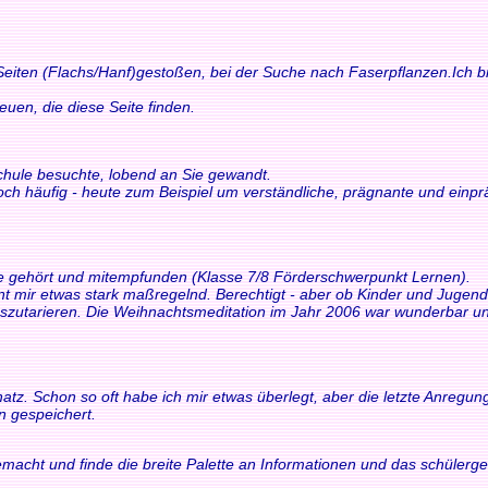
 Seiten (Flachs/Hanf)gestoßen, bei der Suche nach Faserpflanzen.Ich bi
n, die diese Seite finden.
schule besuchte, lobend an Sie gewandt.
och häufig - heute zum Beispiel um verständliche, prägnante und einp
ne gehört und mitempfunden (Klasse 7/8 Förderschwerpunkt Lernen).
int mir etwas stark maßregelnd. Berechtigt - aber ob Kinder und Juge
tarieren. Die Weihnachtsmeditation im Jahr 2006 war wunderbar und 
z. Schon so oft habe ich mir etwas überlegt, aber die letzte Anregung h
n gespeichert.
macht und finde die breite Palette an Informationen und das schülerger