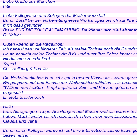
Liebe Grüße aus München
Pitti
Liebe Kolleginnen und Kollegen der Medienwerkstatt
Durch Zufall bei der Vorbereitung eines Workshopes bin ich auf Ihre
mich dazu gefunden.
Bravo FÜR DIE TOLLE AUFMACHUNG. Da können sich die Lehrer freue
R. Kobler
Guten Abend an die Redaktion!
Ich habe Ihnen vor längerer Zeit, als meine Tochter noch die Grund
Heute besucht meine Tochter die 8.Kl. und nutzt Ihre Seiten immer n
Hinduismus zu erhalten!
Super!
Chr. Hollburg & Familie
Die Herbstmeditation kam sehr gut in meiner Klasse an - wurde ger
Bin gespannt auf den Einsatz der Weihnachtsmeditation - sie ersche
"Willkommen heißen - Empfangsbereit-Sein" und Konsumgebaren auszu
eingesetzt.
E. Stotz-Breidenbach
Hallo,
Eure Anregungen, Tipps, Anleitungen und Muster sind ein wahrer Schat
haben. Macht weiter so, ich habe Euch schon unter mein Lesezeiche
Claudia und Jana
Durch einen Kollegen wurde ich auf Ihre Internetseite aufmerksam ge
Seiten nutzen.