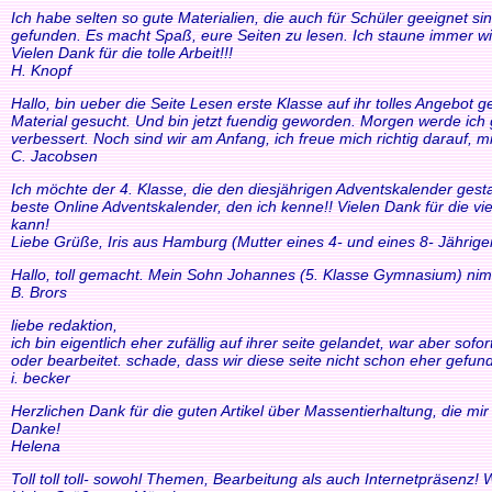
Ich habe selten so gute Materialien, die auch für Schüler geeignet si
gefunden. Es macht Spaß, eure Seiten zu lesen. Ich staune immer wi
Vielen Dank für die tolle Arbeit!!!
H. Knopf
Hallo, bin ueber die Seite Lesen erste Klasse auf ihr tolles Angebo
Material gesucht. Und bin jetzt fuendig geworden. Morgen werde ich g
verbessert. Noch sind wir am Anfang, ich freue mich richtig darauf, m
C. Jacobsen
Ich möchte der 4. Klasse, die den diesjährigen Adventskalender gesta
beste Online Adventskalender, den ich kenne!! Vielen Dank für die v
kann!
Liebe Grüße, Iris aus Hamburg (Mutter eines 4- und eines 8- Jährige
Hallo, toll gemacht. Mein Sohn Johannes (5. Klasse Gymnasium) nim
B. Brors
liebe redaktion,
ich bin eigentlich eher zufällig auf ihrer seite gelandet, war aber so
oder bearbeitet. schade, dass wir diese seite nicht schon eher gefund
i. becker
Herzlichen Dank für die guten Artikel über Massentierhaltung, die m
Danke!
Helena
Toll toll toll- sowohl Themen, Bearbeitung als auch Internetpräsenz!