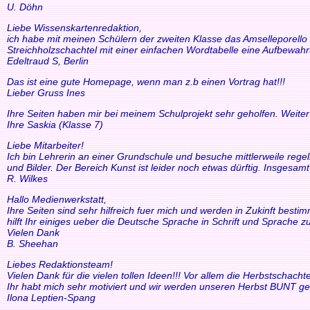
U. Döhn
Liebe Wissenskartenredaktion,
ich habe mit meinen Schülern der zweiten Klasse das Amselleporello e
Streichholzschachtel mit einer einfachen Wordtabelle eine Aufbewah
Edeltraud S, Berlin
Das ist eine gute Homepage, wenn man z.b einen Vortrag hat!!!
Lieber Gruss Ines
Ihre Seiten haben mir bei meinem Schulprojekt sehr geholfen. Weiter
Ihre Saskia (Klasse 7)
Liebe Mitarbeiter!
Ich bin Lehrerin an einer Grundschule und besuche mittlerweile reg
und Bilder. Der Bereich Kunst ist leider noch etwas dürftig. Insgesam
R. Wilkes
Hallo Medienwerkstatt,
Ihre Seiten sind sehr hilfreich fuer mich und werden in Zukinft bestimm
hilft Ihr einiges ueber die Deutsche Sprache in Schrift und Sprache zu
Vielen Dank
B. Sheehan
Liebes Redaktionsteam!
Vielen Dank für die vielen tollen Ideen!!! Vor allem die Herbstscha
Ihr habt mich sehr motiviert und wir werden unseren Herbst BUNT ge
Ilona Leptien-Spang