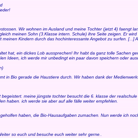
nd
eder!
t gestossen. Wir wohnen im Ausland und meine Tochter (jetzt 4) faengt
leich meinen Sohn (3.Klasse intern. Schule) ihre Seite zeigen. Er wird
it meinen Kindern durch das hochinteressante Angebot zu surfen. [...] Au
ltet hat, ein dickes Lob aussprechen! Ihr habt da ganz tolle Sachen gem
ielen Ideen, ich werde mir unbedingt ein paar davon speichern oder au
n)
mt in Bio gerade die Haustiere durch. Wir haben dank der Medienwerk
fort begeistert. meine jüngste tochter besucht die 6. klasse der realsch
en haben. ich werde sie aber auf alle fälle weiter empfehlen.
ir geholfen haben, die Bio-Hausaufgaben zumachen. Nun werde ich noch
 Weiter so euch und besuche euch weiter sehr gerne..