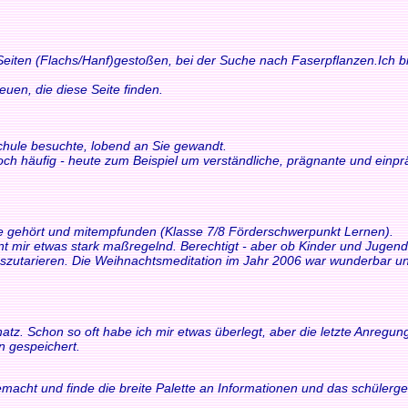
 Seiten (Flachs/Hanf)gestoßen, bei der Suche nach Faserpflanzen.Ich bi
n, die diese Seite finden.
schule besuchte, lobend an Sie gewandt.
och häufig - heute zum Beispiel um verständliche, prägnante und einp
ne gehört und mitempfunden (Klasse 7/8 Förderschwerpunkt Lernen).
int mir etwas stark maßregelnd. Berechtigt - aber ob Kinder und Juge
tarieren. Die Weihnachtsmeditation im Jahr 2006 war wunderbar und 
z. Schon so oft habe ich mir etwas überlegt, aber die letzte Anregung h
n gespeichert.
macht und finde die breite Palette an Informationen und das schülerger