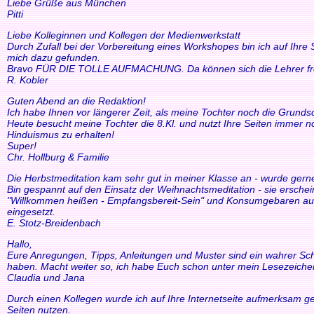
Liebe Grüße aus München
Pitti
Liebe Kolleginnen und Kollegen der Medienwerkstatt
Durch Zufall bei der Vorbereitung eines Workshopes bin ich auf Ihre
mich dazu gefunden.
Bravo FÜR DIE TOLLE AUFMACHUNG. Da können sich die Lehrer freue
R. Kobler
Guten Abend an die Redaktion!
Ich habe Ihnen vor längerer Zeit, als meine Tochter noch die Grund
Heute besucht meine Tochter die 8.Kl. und nutzt Ihre Seiten immer n
Hinduismus zu erhalten!
Super!
Chr. Hollburg & Familie
Die Herbstmeditation kam sehr gut in meiner Klasse an - wurde ger
Bin gespannt auf den Einsatz der Weihnachtsmeditation - sie ersche
"Willkommen heißen - Empfangsbereit-Sein" und Konsumgebaren auszu
eingesetzt.
E. Stotz-Breidenbach
Hallo,
Eure Anregungen, Tipps, Anleitungen und Muster sind ein wahrer Schat
haben. Macht weiter so, ich habe Euch schon unter mein Lesezeiche
Claudia und Jana
Durch einen Kollegen wurde ich auf Ihre Internetseite aufmerksam ge
Seiten nutzen.