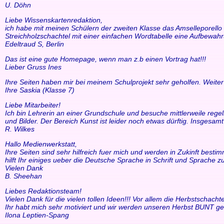
U. Döhn
Liebe Wissenskartenredaktion,
ich habe mit meinen Schülern der zweiten Klasse das Amselleporello e
Streichholzschachtel mit einer einfachen Wordtabelle eine Aufbewah
Edeltraud S, Berlin
Das ist eine gute Homepage, wenn man z.b einen Vortrag hat!!!
Lieber Gruss Ines
Ihre Seiten haben mir bei meinem Schulprojekt sehr geholfen. Weiter
Ihre Saskia (Klasse 7)
Liebe Mitarbeiter!
Ich bin Lehrerin an einer Grundschule und besuche mittlerweile reg
und Bilder. Der Bereich Kunst ist leider noch etwas dürftig. Insgesam
R. Wilkes
Hallo Medienwerkstatt,
Ihre Seiten sind sehr hilfreich fuer mich und werden in Zukinft bestimm
hilft Ihr einiges ueber die Deutsche Sprache in Schrift und Sprache zu
Vielen Dank
B. Sheehan
Liebes Redaktionsteam!
Vielen Dank für die vielen tollen Ideen!!! Vor allem die Herbstscha
Ihr habt mich sehr motiviert und wir werden unseren Herbst BUNT ge
Ilona Leptien-Spang