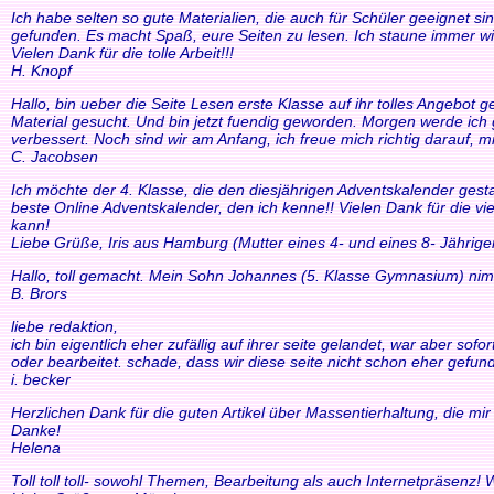
Ich habe selten so gute Materialien, die auch für Schüler geeignet si
gefunden. Es macht Spaß, eure Seiten zu lesen. Ich staune immer wi
Vielen Dank für die tolle Arbeit!!!
H. Knopf
Hallo, bin ueber die Seite Lesen erste Klasse auf ihr tolles Angebo
Material gesucht. Und bin jetzt fuendig geworden. Morgen werde ich g
verbessert. Noch sind wir am Anfang, ich freue mich richtig darauf, m
C. Jacobsen
Ich möchte der 4. Klasse, die den diesjährigen Adventskalender gesta
beste Online Adventskalender, den ich kenne!! Vielen Dank für die v
kann!
Liebe Grüße, Iris aus Hamburg (Mutter eines 4- und eines 8- Jährige
Hallo, toll gemacht. Mein Sohn Johannes (5. Klasse Gymnasium) nim
B. Brors
liebe redaktion,
ich bin eigentlich eher zufällig auf ihrer seite gelandet, war aber so
oder bearbeitet. schade, dass wir diese seite nicht schon eher gefund
i. becker
Herzlichen Dank für die guten Artikel über Massentierhaltung, die m
Danke!
Helena
Toll toll toll- sowohl Themen, Bearbeitung als auch Internetpräsenz!