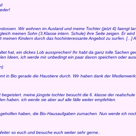
nd
eder!
t gestossen. Wir wohnen im Ausland und meine Tochter (jetzt 4) faengt
leich meinen Sohn (3.Klasse intern. Schule) ihre Seite zeigen. Er wird
it meinen Kindern durch das hochinteressante Angebot zu surfen. [...] Au
ltet hat, ein dickes Lob aussprechen! Ihr habt da ganz tolle Sachen gem
ielen Ideen, ich werde mir unbedingt ein paar davon speichern oder au
n)
mt in Bio gerade die Haustiere durch. Wir haben dank der Medienwerk
fort begeistert. meine jüngste tochter besucht die 6. klasse der realsch
en haben. ich werde sie aber auf alle fälle weiter empfehlen.
ir geholfen haben, die Bio-Hausaufgaben zumachen. Nun werde ich noch
 Weiter so euch und besuche euch weiter sehr gerne..