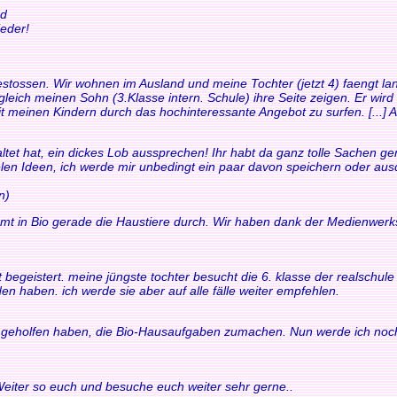
nd
eder!
t gestossen. Wir wohnen im Ausland und meine Tochter (jetzt 4) faengt
leich meinen Sohn (3.Klasse intern. Schule) ihre Seite zeigen. Er wird
it meinen Kindern durch das hochinteressante Angebot zu surfen. [...] Au
ltet hat, ein dickes Lob aussprechen! Ihr habt da ganz tolle Sachen gem
ielen Ideen, ich werde mir unbedingt ein paar davon speichern oder au
n)
mt in Bio gerade die Haustiere durch. Wir haben dank der Medienwerk
fort begeistert. meine jüngste tochter besucht die 6. klasse der realsch
en haben. ich werde sie aber auf alle fälle weiter empfehlen.
ir geholfen haben, die Bio-Hausaufgaben zumachen. Nun werde ich noch
 Weiter so euch und besuche euch weiter sehr gerne..