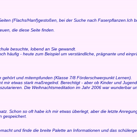
 Seiten (Flachs/Hanf)gestoßen, bei der Suche nach Faserpflanzen.Ich bi
n, die diese Seite finden.
schule besuchte, lobend an Sie gewandt.
och häufig - heute zum Beispiel um verständliche, prägnante und einp
ne gehört und mitempfunden (Klasse 7/8 Förderschwerpunkt Lernen).
int mir etwas stark maßregelnd. Berechtigt - aber ob Kinder und Juge
tarieren. Die Weihnachtsmeditation im Jahr 2006 war wunderbar und 
z. Schon so oft habe ich mir etwas überlegt, aber die letzte Anregung h
n gespeichert.
macht und finde die breite Palette an Informationen und das schülerger