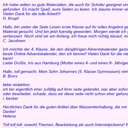
Ich habe selten so gute Materialien, die auch für Schüler geeignet si
gefunden. Es macht Spaß, eure Seiten zu lesen. Ich staune immer wi
Vielen Dank für die tolle Arbeit!!!
H. Knopf
Hallo, bin ueber die Seite Lesen erste Klasse auf ihr tolles Angebo
Material gesucht. Und bin jetzt fuendig geworden. Morgen werde ich g
verbessert. Noch sind wir am Anfang, ich freue mich richtig darauf, m
C. Jacobsen
Ich möchte der 4. Klasse, die den diesjährigen Adventskalender gesta
beste Online Adventskalender, den ich kenne!! Vielen Dank für die v
kann!
Liebe Grüße, Iris aus Hamburg (Mutter eines 4- und eines 8- Jährige
Hallo, toll gemacht. Mein Sohn Johannes (5. Klasse Gymnasium) nim
B. Brors
liebe redaktion,
ich bin eigentlich eher zufällig auf ihrer seite gelandet, war aber so
oder bearbeitet. schade, dass wir diese seite nicht schon eher gefund
i. becker
Herzlichen Dank für die guten Artikel über Massentierhaltung, die m
Danke!
Helena
Toll toll toll- sowohl Themen, Bearbeitung als auch Internetpräsenz!