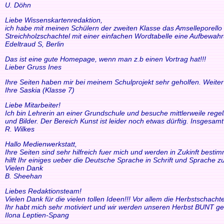
U. Döhn
Liebe Wissenskartenredaktion,
ich habe mit meinen Schülern der zweiten Klasse das Amselleporello e
Streichholzschachtel mit einer einfachen Wordtabelle eine Aufbewah
Edeltraud S, Berlin
Das ist eine gute Homepage, wenn man z.b einen Vortrag hat!!!
Lieber Gruss Ines
Ihre Seiten haben mir bei meinem Schulprojekt sehr geholfen. Weiter
Ihre Saskia (Klasse 7)
Liebe Mitarbeiter!
Ich bin Lehrerin an einer Grundschule und besuche mittlerweile reg
und Bilder. Der Bereich Kunst ist leider noch etwas dürftig. Insgesam
R. Wilkes
Hallo Medienwerkstatt,
Ihre Seiten sind sehr hilfreich fuer mich und werden in Zukinft bestimm
hilft Ihr einiges ueber die Deutsche Sprache in Schrift und Sprache zu
Vielen Dank
B. Sheehan
Liebes Redaktionsteam!
Vielen Dank für die vielen tollen Ideen!!! Vor allem die Herbstscha
Ihr habt mich sehr motiviert und wir werden unseren Herbst BUNT ge
Ilona Leptien-Spang