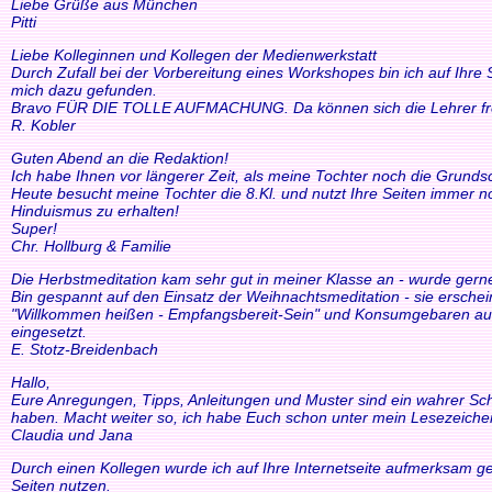
Liebe Grüße aus München
Pitti
Liebe Kolleginnen und Kollegen der Medienwerkstatt
Durch Zufall bei der Vorbereitung eines Workshopes bin ich auf Ihre
mich dazu gefunden.
Bravo FÜR DIE TOLLE AUFMACHUNG. Da können sich die Lehrer freue
R. Kobler
Guten Abend an die Redaktion!
Ich habe Ihnen vor längerer Zeit, als meine Tochter noch die Grund
Heute besucht meine Tochter die 8.Kl. und nutzt Ihre Seiten immer n
Hinduismus zu erhalten!
Super!
Chr. Hollburg & Familie
Die Herbstmeditation kam sehr gut in meiner Klasse an - wurde ger
Bin gespannt auf den Einsatz der Weihnachtsmeditation - sie ersche
"Willkommen heißen - Empfangsbereit-Sein" und Konsumgebaren auszu
eingesetzt.
E. Stotz-Breidenbach
Hallo,
Eure Anregungen, Tipps, Anleitungen und Muster sind ein wahrer Schat
haben. Macht weiter so, ich habe Euch schon unter mein Lesezeiche
Claudia und Jana
Durch einen Kollegen wurde ich auf Ihre Internetseite aufmerksam ge
Seiten nutzen.