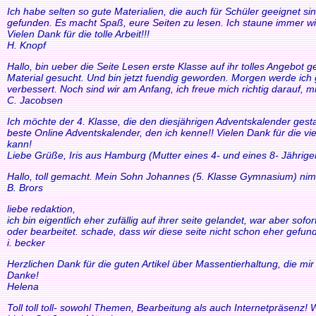
Ich habe selten so gute Materialien, die auch für Schüler geeignet si
gefunden. Es macht Spaß, eure Seiten zu lesen. Ich staune immer wi
Vielen Dank für die tolle Arbeit!!!
H. Knopf
Hallo, bin ueber die Seite Lesen erste Klasse auf ihr tolles Angebo
Material gesucht. Und bin jetzt fuendig geworden. Morgen werde ich g
verbessert. Noch sind wir am Anfang, ich freue mich richtig darauf, m
C. Jacobsen
Ich möchte der 4. Klasse, die den diesjährigen Adventskalender gesta
beste Online Adventskalender, den ich kenne!! Vielen Dank für die v
kann!
Liebe Grüße, Iris aus Hamburg (Mutter eines 4- und eines 8- Jährige
Hallo, toll gemacht. Mein Sohn Johannes (5. Klasse Gymnasium) nim
B. Brors
liebe redaktion,
ich bin eigentlich eher zufällig auf ihrer seite gelandet, war aber so
oder bearbeitet. schade, dass wir diese seite nicht schon eher gefund
i. becker
Herzlichen Dank für die guten Artikel über Massentierhaltung, die m
Danke!
Helena
Toll toll toll- sowohl Themen, Bearbeitung als auch Internetpräsenz!