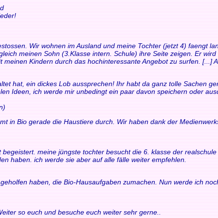
nd
eder!
t gestossen. Wir wohnen im Ausland und meine Tochter (jetzt 4) faengt
leich meinen Sohn (3.Klasse intern. Schule) ihre Seite zeigen. Er wird
it meinen Kindern durch das hochinteressante Angebot zu surfen. [...] Au
ltet hat, ein dickes Lob aussprechen! Ihr habt da ganz tolle Sachen gem
ielen Ideen, ich werde mir unbedingt ein paar davon speichern oder au
n)
mt in Bio gerade die Haustiere durch. Wir haben dank der Medienwerk
fort begeistert. meine jüngste tochter besucht die 6. klasse der realsch
en haben. ich werde sie aber auf alle fälle weiter empfehlen.
ir geholfen haben, die Bio-Hausaufgaben zumachen. Nun werde ich noch
 Weiter so euch und besuche euch weiter sehr gerne..