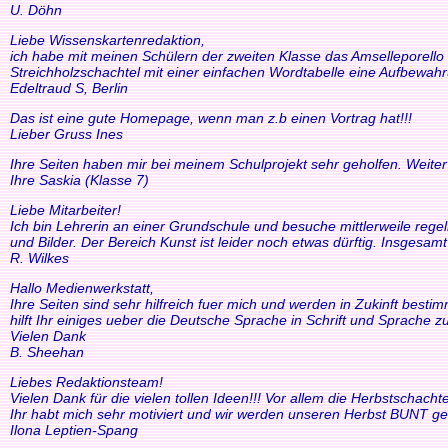
U. Döhn
Liebe Wissenskartenredaktion,
ich habe mit meinen Schülern der zweiten Klasse das Amselleporello e
Streichholzschachtel mit einer einfachen Wordtabelle eine Aufbewah
Edeltraud S, Berlin
Das ist eine gute Homepage, wenn man z.b einen Vortrag hat!!!
Lieber Gruss Ines
Ihre Seiten haben mir bei meinem Schulprojekt sehr geholfen. Weiter
Ihre Saskia (Klasse 7)
Liebe Mitarbeiter!
Ich bin Lehrerin an einer Grundschule und besuche mittlerweile reg
und Bilder. Der Bereich Kunst ist leider noch etwas dürftig. Insgesam
R. Wilkes
Hallo Medienwerkstatt,
Ihre Seiten sind sehr hilfreich fuer mich und werden in Zukinft bestimm
hilft Ihr einiges ueber die Deutsche Sprache in Schrift und Sprache zu
Vielen Dank
B. Sheehan
Liebes Redaktionsteam!
Vielen Dank für die vielen tollen Ideen!!! Vor allem die Herbstscha
Ihr habt mich sehr motiviert und wir werden unseren Herbst BUNT ge
Ilona Leptien-Spang