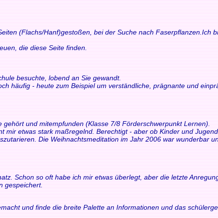
 Seiten (Flachs/Hanf)gestoßen, bei der Suche nach Faserpflanzen.Ich bi
n, die diese Seite finden.
schule besuchte, lobend an Sie gewandt.
och häufig - heute zum Beispiel um verständliche, prägnante und einp
ne gehört und mitempfunden (Klasse 7/8 Förderschwerpunkt Lernen).
int mir etwas stark maßregelnd. Berechtigt - aber ob Kinder und Juge
tarieren. Die Weihnachtsmeditation im Jahr 2006 war wunderbar und 
z. Schon so oft habe ich mir etwas überlegt, aber die letzte Anregung h
n gespeichert.
macht und finde die breite Palette an Informationen und das schülerger