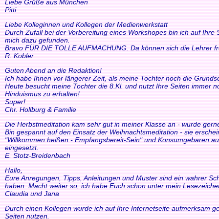
Liebe Grüße aus München
Pitti
Liebe Kolleginnen und Kollegen der Medienwerkstatt
Durch Zufall bei der Vorbereitung eines Workshopes bin ich auf Ihre
mich dazu gefunden.
Bravo FÜR DIE TOLLE AUFMACHUNG. Da können sich die Lehrer freue
R. Kobler
Guten Abend an die Redaktion!
Ich habe Ihnen vor längerer Zeit, als meine Tochter noch die Grund
Heute besucht meine Tochter die 8.Kl. und nutzt Ihre Seiten immer n
Hinduismus zu erhalten!
Super!
Chr. Hollburg & Familie
Die Herbstmeditation kam sehr gut in meiner Klasse an - wurde ger
Bin gespannt auf den Einsatz der Weihnachtsmeditation - sie ersche
"Willkommen heißen - Empfangsbereit-Sein" und Konsumgebaren auszu
eingesetzt.
E. Stotz-Breidenbach
Hallo,
Eure Anregungen, Tipps, Anleitungen und Muster sind ein wahrer Schat
haben. Macht weiter so, ich habe Euch schon unter mein Lesezeiche
Claudia und Jana
Durch einen Kollegen wurde ich auf Ihre Internetseite aufmerksam ge
Seiten nutzen.