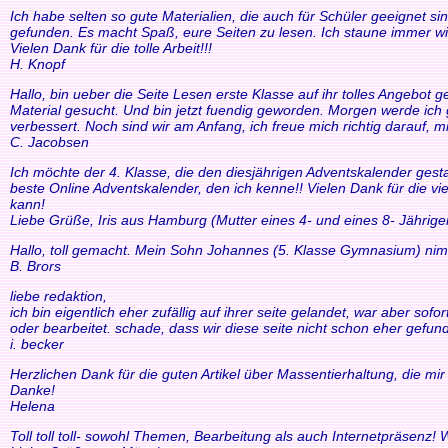
Ich habe selten so gute Materialien, die auch für Schüler geeignet si
gefunden. Es macht Spaß, eure Seiten zu lesen. Ich staune immer wi
Vielen Dank für die tolle Arbeit!!!
H. Knopf
Hallo, bin ueber die Seite Lesen erste Klasse auf ihr tolles Angebo
Material gesucht. Und bin jetzt fuendig geworden. Morgen werde ich g
verbessert. Noch sind wir am Anfang, ich freue mich richtig darauf, m
C. Jacobsen
Ich möchte der 4. Klasse, die den diesjährigen Adventskalender gesta
beste Online Adventskalender, den ich kenne!! Vielen Dank für die v
kann!
Liebe Grüße, Iris aus Hamburg (Mutter eines 4- und eines 8- Jährige
Hallo, toll gemacht. Mein Sohn Johannes (5. Klasse Gymnasium) nim
B. Brors
liebe redaktion,
ich bin eigentlich eher zufällig auf ihrer seite gelandet, war aber so
oder bearbeitet. schade, dass wir diese seite nicht schon eher gefund
i. becker
Herzlichen Dank für die guten Artikel über Massentierhaltung, die m
Danke!
Helena
Toll toll toll- sowohl Themen, Bearbeitung als auch Internetpräsenz!