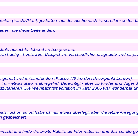
 Seiten (Flachs/Hanf)gestoßen, bei der Suche nach Faserpflanzen.Ich bi
n, die diese Seite finden.
schule besuchte, lobend an Sie gewandt.
och häufig - heute zum Beispiel um verständliche, prägnante und einp
ne gehört und mitempfunden (Klasse 7/8 Förderschwerpunkt Lernen).
int mir etwas stark maßregelnd. Berechtigt - aber ob Kinder und Juge
tarieren. Die Weihnachtsmeditation im Jahr 2006 war wunderbar und 
z. Schon so oft habe ich mir etwas überlegt, aber die letzte Anregung h
n gespeichert.
macht und finde die breite Palette an Informationen und das schülerger