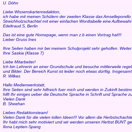
U. Döhn
Liebe Wissenskartenredaktion,
ich habe mit meinen Schülern der zweiten Klasse das Amselleporello e
Streichholzschachtel mit einer einfachen Wordtabelle eine Aufbewah
Edeltraud S, Berlin
Das ist eine gute Homepage, wenn man z.b einen Vortrag hat!!!
Lieber Gruss Ines
Ihre Seiten haben mir bei meinem Schulprojekt sehr geholfen. Weiter
Ihre Saskia (Klasse 7)
Liebe Mitarbeiter!
Ich bin Lehrerin an einer Grundschule und besuche mittlerweile reg
und Bilder. Der Bereich Kunst ist leider noch etwas dürftig. Insgesam
R. Wilkes
Hallo Medienwerkstatt,
Ihre Seiten sind sehr hilfreich fuer mich und werden in Zukinft bestimm
hilft Ihr einiges ueber die Deutsche Sprache in Schrift und Sprache zu
Vielen Dank
B. Sheehan
Liebes Redaktionsteam!
Vielen Dank für die vielen tollen Ideen!!! Vor allem die Herbstscha
Ihr habt mich sehr motiviert und wir werden unseren Herbst BUNT ge
Ilona Leptien-Spang