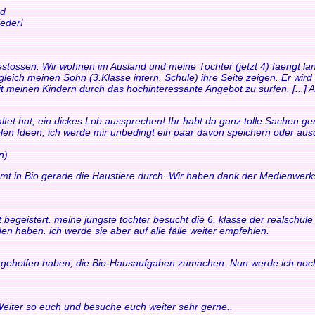
nd
eder!
t gestossen. Wir wohnen im Ausland und meine Tochter (jetzt 4) faengt
leich meinen Sohn (3.Klasse intern. Schule) ihre Seite zeigen. Er wird
it meinen Kindern durch das hochinteressante Angebot zu surfen. [...] Au
ltet hat, ein dickes Lob aussprechen! Ihr habt da ganz tolle Sachen gem
ielen Ideen, ich werde mir unbedingt ein paar davon speichern oder au
n)
mt in Bio gerade die Haustiere durch. Wir haben dank der Medienwerk
fort begeistert. meine jüngste tochter besucht die 6. klasse der realsch
en haben. ich werde sie aber auf alle fälle weiter empfehlen.
ir geholfen haben, die Bio-Hausaufgaben zumachen. Nun werde ich noch
 Weiter so euch und besuche euch weiter sehr gerne..