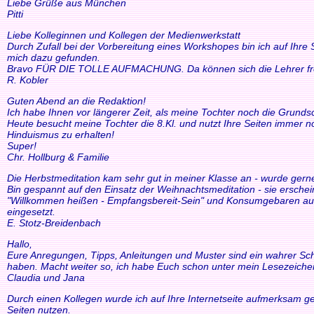
Liebe Grüße aus München
Pitti
Liebe Kolleginnen und Kollegen der Medienwerkstatt
Durch Zufall bei der Vorbereitung eines Workshopes bin ich auf Ihre
mich dazu gefunden.
Bravo FÜR DIE TOLLE AUFMACHUNG. Da können sich die Lehrer freue
R. Kobler
Guten Abend an die Redaktion!
Ich habe Ihnen vor längerer Zeit, als meine Tochter noch die Grund
Heute besucht meine Tochter die 8.Kl. und nutzt Ihre Seiten immer n
Hinduismus zu erhalten!
Super!
Chr. Hollburg & Familie
Die Herbstmeditation kam sehr gut in meiner Klasse an - wurde ger
Bin gespannt auf den Einsatz der Weihnachtsmeditation - sie ersche
"Willkommen heißen - Empfangsbereit-Sein" und Konsumgebaren auszu
eingesetzt.
E. Stotz-Breidenbach
Hallo,
Eure Anregungen, Tipps, Anleitungen und Muster sind ein wahrer Schat
haben. Macht weiter so, ich habe Euch schon unter mein Lesezeiche
Claudia und Jana
Durch einen Kollegen wurde ich auf Ihre Internetseite aufmerksam ge
Seiten nutzen.