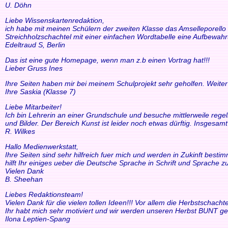
U. Döhn
Liebe Wissenskartenredaktion,
ich habe mit meinen Schülern der zweiten Klasse das Amselleporello e
Streichholzschachtel mit einer einfachen Wordtabelle eine Aufbewah
Edeltraud S, Berlin
Das ist eine gute Homepage, wenn man z.b einen Vortrag hat!!!
Lieber Gruss Ines
Ihre Seiten haben mir bei meinem Schulprojekt sehr geholfen. Weiter
Ihre Saskia (Klasse 7)
Liebe Mitarbeiter!
Ich bin Lehrerin an einer Grundschule und besuche mittlerweile reg
und Bilder. Der Bereich Kunst ist leider noch etwas dürftig. Insgesam
R. Wilkes
Hallo Medienwerkstatt,
Ihre Seiten sind sehr hilfreich fuer mich und werden in Zukinft bestimm
hilft Ihr einiges ueber die Deutsche Sprache in Schrift und Sprache zu
Vielen Dank
B. Sheehan
Liebes Redaktionsteam!
Vielen Dank für die vielen tollen Ideen!!! Vor allem die Herbstscha
Ihr habt mich sehr motiviert und wir werden unseren Herbst BUNT ge
Ilona Leptien-Spang