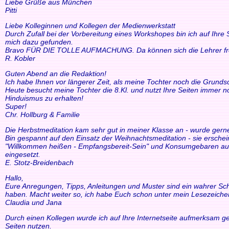
Liebe Grüße aus München
Pitti
Liebe Kolleginnen und Kollegen der Medienwerkstatt
Durch Zufall bei der Vorbereitung eines Workshopes bin ich auf Ihre
mich dazu gefunden.
Bravo FÜR DIE TOLLE AUFMACHUNG. Da können sich die Lehrer freue
R. Kobler
Guten Abend an die Redaktion!
Ich habe Ihnen vor längerer Zeit, als meine Tochter noch die Grund
Heute besucht meine Tochter die 8.Kl. und nutzt Ihre Seiten immer n
Hinduismus zu erhalten!
Super!
Chr. Hollburg & Familie
Die Herbstmeditation kam sehr gut in meiner Klasse an - wurde ger
Bin gespannt auf den Einsatz der Weihnachtsmeditation - sie ersche
"Willkommen heißen - Empfangsbereit-Sein" und Konsumgebaren auszu
eingesetzt.
E. Stotz-Breidenbach
Hallo,
Eure Anregungen, Tipps, Anleitungen und Muster sind ein wahrer Schat
haben. Macht weiter so, ich habe Euch schon unter mein Lesezeiche
Claudia und Jana
Durch einen Kollegen wurde ich auf Ihre Internetseite aufmerksam ge
Seiten nutzen.