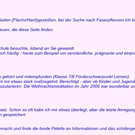
 Seiten (Flachs/Hanf)gestoßen, bei der Suche nach Faserpflanzen.Ich bi
n, die diese Seite finden.
schule besuchte, lobend an Sie gewandt.
och häufig - heute zum Beispiel um verständliche, prägnante und einp
ne gehört und mitempfunden (Klasse 7/8 Förderschwerpunkt Lernen).
int mir etwas stark maßregelnd. Berechtigt - aber ob Kinder und Juge
tarieren. Die Weihnachtsmeditation im Jahr 2006 war wunderbar und 
z. Schon so oft habe ich mir etwas überlegt, aber die letzte Anregung h
n gespeichert.
macht und finde die breite Palette an Informationen und das schülerger