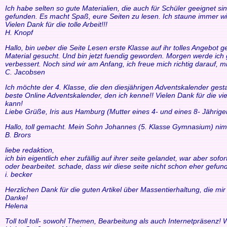
Ich habe selten so gute Materialien, die auch für Schüler geeignet si
gefunden. Es macht Spaß, eure Seiten zu lesen. Ich staune immer wi
Vielen Dank für die tolle Arbeit!!!
H. Knopf
Hallo, bin ueber die Seite Lesen erste Klasse auf ihr tolles Angebo
Material gesucht. Und bin jetzt fuendig geworden. Morgen werde ich g
verbessert. Noch sind wir am Anfang, ich freue mich richtig darauf, m
C. Jacobsen
Ich möchte der 4. Klasse, die den diesjährigen Adventskalender gesta
beste Online Adventskalender, den ich kenne!! Vielen Dank für die v
kann!
Liebe Grüße, Iris aus Hamburg (Mutter eines 4- und eines 8- Jährige
Hallo, toll gemacht. Mein Sohn Johannes (5. Klasse Gymnasium) nim
B. Brors
liebe redaktion,
ich bin eigentlich eher zufällig auf ihrer seite gelandet, war aber so
oder bearbeitet. schade, dass wir diese seite nicht schon eher gefund
i. becker
Herzlichen Dank für die guten Artikel über Massentierhaltung, die m
Danke!
Helena
Toll toll toll- sowohl Themen, Bearbeitung als auch Internetpräsenz!