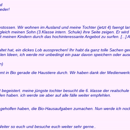
nd
eder!
t gestossen. Wir wohnen im Ausland und meine Tochter (jetzt 4) faengt
leich meinen Sohn (3.Klasse intern. Schule) ihre Seite zeigen. Er wird
it meinen Kindern durch das hochinteressante Angebot zu surfen. [...] Au
ltet hat, ein dickes Lob aussprechen! Ihr habt da ganz tolle Sachen gem
ielen Ideen, ich werde mir unbedingt ein paar davon speichern oder au
n)
mt in Bio gerade die Haustiere durch. Wir haben dank der Medienwerk
fort begeistert. meine jüngste tochter besucht die 6. klasse der realsch
en haben. ich werde sie aber auf alle fälle weiter empfehlen.
ir geholfen haben, die Bio-Hausaufgaben zumachen. Nun werde ich noch
 Weiter so euch und besuche euch weiter sehr gerne..