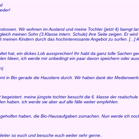
nd
eder!
t gestossen. Wir wohnen im Ausland und meine Tochter (jetzt 4) faengt
leich meinen Sohn (3.Klasse intern. Schule) ihre Seite zeigen. Er wird
it meinen Kindern durch das hochinteressante Angebot zu surfen. [...] Au
ltet hat, ein dickes Lob aussprechen! Ihr habt da ganz tolle Sachen gem
ielen Ideen, ich werde mir unbedingt ein paar davon speichern oder au
n)
mt in Bio gerade die Haustiere durch. Wir haben dank der Medienwerk
fort begeistert. meine jüngste tochter besucht die 6. klasse der realsch
en haben. ich werde sie aber auf alle fälle weiter empfehlen.
ir geholfen haben, die Bio-Hausaufgaben zumachen. Nun werde ich noch
 Weiter so euch und besuche euch weiter sehr gerne..