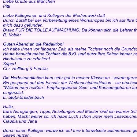
Liebe Grüße aus München
Pitti
Liebe Kolleginnen und Kollegen der Medienwerkstatt
Durch Zufall bei der Vorbereitung eines Workshopes bin ich auf Ihre
mich dazu gefunden.
Bravo FÜR DIE TOLLE AUFMACHUNG. Da können sich die Lehrer freue
R. Kobler
Guten Abend an die Redaktion!
Ich habe Ihnen vor längerer Zeit, als meine Tochter noch die Grund
Heute besucht meine Tochter die 8.Kl. und nutzt Ihre Seiten immer n
Hinduismus zu erhalten!
Super!
Chr. Hollburg & Familie
Die Herbstmeditation kam sehr gut in meiner Klasse an - wurde ger
Bin gespannt auf den Einsatz der Weihnachtsmeditation - sie ersche
"Willkommen heißen - Empfangsbereit-Sein" und Konsumgebaren auszu
eingesetzt.
E. Stotz-Breidenbach
Hallo,
Eure Anregungen, Tipps, Anleitungen und Muster sind ein wahrer Schat
haben. Macht weiter so, ich habe Euch schon unter mein Lesezeiche
Claudia und Jana
Durch einen Kollegen wurde ich auf Ihre Internetseite aufmerksam ge
Seiten nutzen.