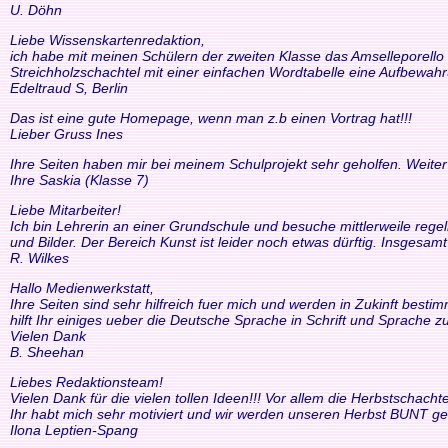
U. Döhn
Liebe Wissenskartenredaktion,
ich habe mit meinen Schülern der zweiten Klasse das Amselleporello e
Streichholzschachtel mit einer einfachen Wordtabelle eine Aufbewah
Edeltraud S, Berlin
Das ist eine gute Homepage, wenn man z.b einen Vortrag hat!!!
Lieber Gruss Ines
Ihre Seiten haben mir bei meinem Schulprojekt sehr geholfen. Weiter
Ihre Saskia (Klasse 7)
Liebe Mitarbeiter!
Ich bin Lehrerin an einer Grundschule und besuche mittlerweile reg
und Bilder. Der Bereich Kunst ist leider noch etwas dürftig. Insgesam
R. Wilkes
Hallo Medienwerkstatt,
Ihre Seiten sind sehr hilfreich fuer mich und werden in Zukinft bestimm
hilft Ihr einiges ueber die Deutsche Sprache in Schrift und Sprache zu
Vielen Dank
B. Sheehan
Liebes Redaktionsteam!
Vielen Dank für die vielen tollen Ideen!!! Vor allem die Herbstscha
Ihr habt mich sehr motiviert und wir werden unseren Herbst BUNT ge
Ilona Leptien-Spang