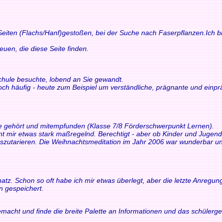
 Seiten (Flachs/Hanf)gestoßen, bei der Suche nach Faserpflanzen.Ich bi
n, die diese Seite finden.
schule besuchte, lobend an Sie gewandt.
och häufig - heute zum Beispiel um verständliche, prägnante und einp
ne gehört und mitempfunden (Klasse 7/8 Förderschwerpunkt Lernen).
int mir etwas stark maßregelnd. Berechtigt - aber ob Kinder und Juge
tarieren. Die Weihnachtsmeditation im Jahr 2006 war wunderbar und 
z. Schon so oft habe ich mir etwas überlegt, aber die letzte Anregung h
n gespeichert.
macht und finde die breite Palette an Informationen und das schülerger