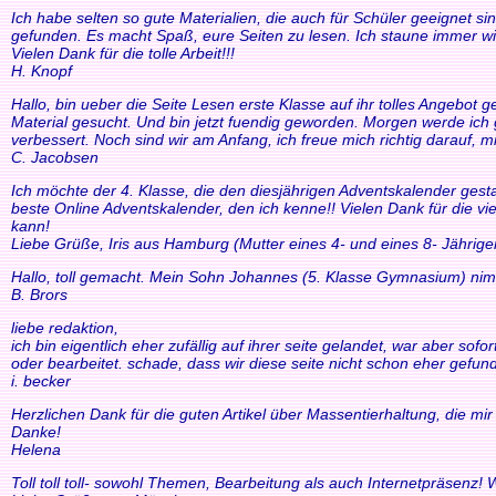
Ich habe selten so gute Materialien, die auch für Schüler geeignet si
gefunden. Es macht Spaß, eure Seiten zu lesen. Ich staune immer wi
Vielen Dank für die tolle Arbeit!!!
H. Knopf
Hallo, bin ueber die Seite Lesen erste Klasse auf ihr tolles Angebo
Material gesucht. Und bin jetzt fuendig geworden. Morgen werde ich g
verbessert. Noch sind wir am Anfang, ich freue mich richtig darauf, m
C. Jacobsen
Ich möchte der 4. Klasse, die den diesjährigen Adventskalender gesta
beste Online Adventskalender, den ich kenne!! Vielen Dank für die v
kann!
Liebe Grüße, Iris aus Hamburg (Mutter eines 4- und eines 8- Jährige
Hallo, toll gemacht. Mein Sohn Johannes (5. Klasse Gymnasium) nim
B. Brors
liebe redaktion,
ich bin eigentlich eher zufällig auf ihrer seite gelandet, war aber so
oder bearbeitet. schade, dass wir diese seite nicht schon eher gefund
i. becker
Herzlichen Dank für die guten Artikel über Massentierhaltung, die m
Danke!
Helena
Toll toll toll- sowohl Themen, Bearbeitung als auch Internetpräsenz!