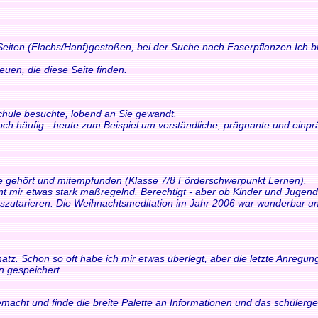
 Seiten (Flachs/Hanf)gestoßen, bei der Suche nach Faserpflanzen.Ich bi
n, die diese Seite finden.
schule besuchte, lobend an Sie gewandt.
och häufig - heute zum Beispiel um verständliche, prägnante und einp
ne gehört und mitempfunden (Klasse 7/8 Förderschwerpunkt Lernen).
int mir etwas stark maßregelnd. Berechtigt - aber ob Kinder und Juge
tarieren. Die Weihnachtsmeditation im Jahr 2006 war wunderbar und 
z. Schon so oft habe ich mir etwas überlegt, aber die letzte Anregung h
n gespeichert.
macht und finde die breite Palette an Informationen und das schülerger