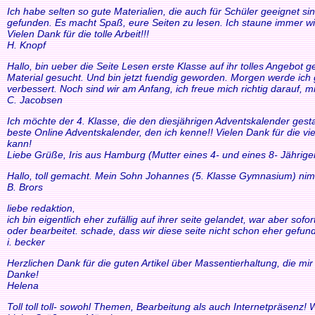
Ich habe selten so gute Materialien, die auch für Schüler geeignet si
gefunden. Es macht Spaß, eure Seiten zu lesen. Ich staune immer wi
Vielen Dank für die tolle Arbeit!!!
H. Knopf
Hallo, bin ueber die Seite Lesen erste Klasse auf ihr tolles Angebo
Material gesucht. Und bin jetzt fuendig geworden. Morgen werde ich g
verbessert. Noch sind wir am Anfang, ich freue mich richtig darauf, m
C. Jacobsen
Ich möchte der 4. Klasse, die den diesjährigen Adventskalender gesta
beste Online Adventskalender, den ich kenne!! Vielen Dank für die v
kann!
Liebe Grüße, Iris aus Hamburg (Mutter eines 4- und eines 8- Jährige
Hallo, toll gemacht. Mein Sohn Johannes (5. Klasse Gymnasium) nim
B. Brors
liebe redaktion,
ich bin eigentlich eher zufällig auf ihrer seite gelandet, war aber so
oder bearbeitet. schade, dass wir diese seite nicht schon eher gefund
i. becker
Herzlichen Dank für die guten Artikel über Massentierhaltung, die m
Danke!
Helena
Toll toll toll- sowohl Themen, Bearbeitung als auch Internetpräsenz!