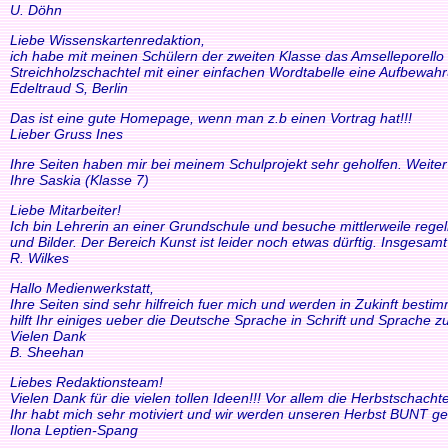
U. Döhn
Liebe Wissenskartenredaktion,
ich habe mit meinen Schülern der zweiten Klasse das Amselleporello e
Streichholzschachtel mit einer einfachen Wordtabelle eine Aufbewah
Edeltraud S, Berlin
Das ist eine gute Homepage, wenn man z.b einen Vortrag hat!!!
Lieber Gruss Ines
Ihre Seiten haben mir bei meinem Schulprojekt sehr geholfen. Weiter
Ihre Saskia (Klasse 7)
Liebe Mitarbeiter!
Ich bin Lehrerin an einer Grundschule und besuche mittlerweile reg
und Bilder. Der Bereich Kunst ist leider noch etwas dürftig. Insgesam
R. Wilkes
Hallo Medienwerkstatt,
Ihre Seiten sind sehr hilfreich fuer mich und werden in Zukinft bestimm
hilft Ihr einiges ueber die Deutsche Sprache in Schrift und Sprache zu
Vielen Dank
B. Sheehan
Liebes Redaktionsteam!
Vielen Dank für die vielen tollen Ideen!!! Vor allem die Herbstscha
Ihr habt mich sehr motiviert und wir werden unseren Herbst BUNT ge
Ilona Leptien-Spang