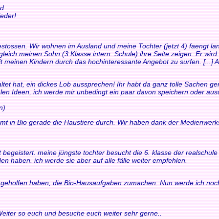
nd
eder!
t gestossen. Wir wohnen im Ausland und meine Tochter (jetzt 4) faengt
leich meinen Sohn (3.Klasse intern. Schule) ihre Seite zeigen. Er wird
it meinen Kindern durch das hochinteressante Angebot zu surfen. [...] Au
ltet hat, ein dickes Lob aussprechen! Ihr habt da ganz tolle Sachen gem
ielen Ideen, ich werde mir unbedingt ein paar davon speichern oder au
n)
mt in Bio gerade die Haustiere durch. Wir haben dank der Medienwerk
fort begeistert. meine jüngste tochter besucht die 6. klasse der realsch
en haben. ich werde sie aber auf alle fälle weiter empfehlen.
ir geholfen haben, die Bio-Hausaufgaben zumachen. Nun werde ich noch
 Weiter so euch und besuche euch weiter sehr gerne..