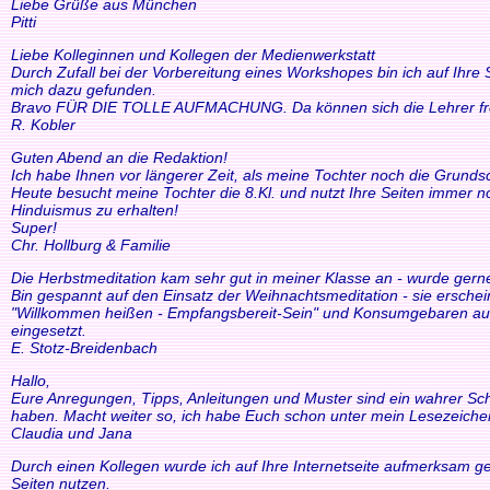
Liebe Grüße aus München
Pitti
Liebe Kolleginnen und Kollegen der Medienwerkstatt
Durch Zufall bei der Vorbereitung eines Workshopes bin ich auf Ihre
mich dazu gefunden.
Bravo FÜR DIE TOLLE AUFMACHUNG. Da können sich die Lehrer freue
R. Kobler
Guten Abend an die Redaktion!
Ich habe Ihnen vor längerer Zeit, als meine Tochter noch die Grund
Heute besucht meine Tochter die 8.Kl. und nutzt Ihre Seiten immer n
Hinduismus zu erhalten!
Super!
Chr. Hollburg & Familie
Die Herbstmeditation kam sehr gut in meiner Klasse an - wurde ger
Bin gespannt auf den Einsatz der Weihnachtsmeditation - sie ersche
"Willkommen heißen - Empfangsbereit-Sein" und Konsumgebaren auszu
eingesetzt.
E. Stotz-Breidenbach
Hallo,
Eure Anregungen, Tipps, Anleitungen und Muster sind ein wahrer Schat
haben. Macht weiter so, ich habe Euch schon unter mein Lesezeiche
Claudia und Jana
Durch einen Kollegen wurde ich auf Ihre Internetseite aufmerksam ge
Seiten nutzen.