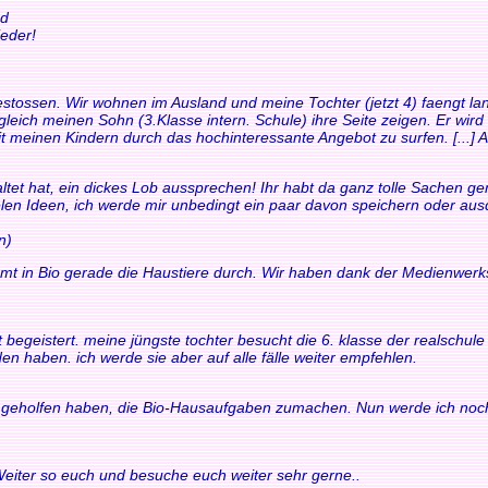
nd
eder!
t gestossen. Wir wohnen im Ausland und meine Tochter (jetzt 4) faengt
leich meinen Sohn (3.Klasse intern. Schule) ihre Seite zeigen. Er wird
it meinen Kindern durch das hochinteressante Angebot zu surfen. [...] Au
ltet hat, ein dickes Lob aussprechen! Ihr habt da ganz tolle Sachen gem
ielen Ideen, ich werde mir unbedingt ein paar davon speichern oder au
n)
mt in Bio gerade die Haustiere durch. Wir haben dank der Medienwerk
fort begeistert. meine jüngste tochter besucht die 6. klasse der realsch
en haben. ich werde sie aber auf alle fälle weiter empfehlen.
ir geholfen haben, die Bio-Hausaufgaben zumachen. Nun werde ich noch
 Weiter so euch und besuche euch weiter sehr gerne..