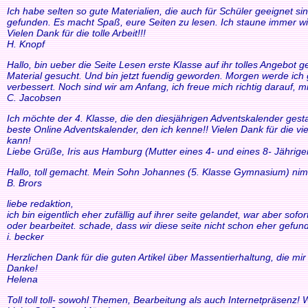
Ich habe selten so gute Materialien, die auch für Schüler geeignet si
gefunden. Es macht Spaß, eure Seiten zu lesen. Ich staune immer wi
Vielen Dank für die tolle Arbeit!!!
H. Knopf
Hallo, bin ueber die Seite Lesen erste Klasse auf ihr tolles Angebo
Material gesucht. Und bin jetzt fuendig geworden. Morgen werde ich g
verbessert. Noch sind wir am Anfang, ich freue mich richtig darauf, m
C. Jacobsen
Ich möchte der 4. Klasse, die den diesjährigen Adventskalender gesta
beste Online Adventskalender, den ich kenne!! Vielen Dank für die v
kann!
Liebe Grüße, Iris aus Hamburg (Mutter eines 4- und eines 8- Jährige
Hallo, toll gemacht. Mein Sohn Johannes (5. Klasse Gymnasium) nim
B. Brors
liebe redaktion,
ich bin eigentlich eher zufällig auf ihrer seite gelandet, war aber so
oder bearbeitet. schade, dass wir diese seite nicht schon eher gefund
i. becker
Herzlichen Dank für die guten Artikel über Massentierhaltung, die m
Danke!
Helena
Toll toll toll- sowohl Themen, Bearbeitung als auch Internetpräsenz!