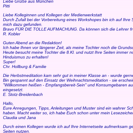
Liebe Grüße aus München
Pitti
Liebe Kolleginnen und Kollegen der Medienwerkstatt
Durch Zufall bei der Vorbereitung eines Workshopes bin ich auf Ihre
mich dazu gefunden.
Bravo FÜR DIE TOLLE AUFMACHUNG. Da können sich die Lehrer freue
R. Kobler
Guten Abend an die Redaktion!
Ich habe Ihnen vor längerer Zeit, als meine Tochter noch die Grund
Heute besucht meine Tochter die 8.Kl. und nutzt Ihre Seiten immer n
Hinduismus zu erhalten!
Super!
Chr. Hollburg & Familie
Die Herbstmeditation kam sehr gut in meiner Klasse an - wurde ger
Bin gespannt auf den Einsatz der Weihnachtsmeditation - sie ersche
"Willkommen heißen - Empfangsbereit-Sein" und Konsumgebaren auszu
eingesetzt.
E. Stotz-Breidenbach
Hallo,
Eure Anregungen, Tipps, Anleitungen und Muster sind ein wahrer Schat
haben. Macht weiter so, ich habe Euch schon unter mein Lesezeiche
Claudia und Jana
Durch einen Kollegen wurde ich auf Ihre Internetseite aufmerksam ge
Seiten nutzen.