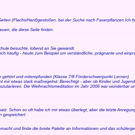
 Seiten (Flachs/Hanf)gestoßen, bei der Suche nach Faserpflanzen.Ich bi
n, die diese Seite finden.
schule besuchte, lobend an Sie gewandt.
och häufig - heute zum Beispiel um verständliche, prägnante und einp
ne gehört und mitempfunden (Klasse 7/8 Förderschwerpunkt Lernen).
int mir etwas stark maßregelnd. Berechtigt - aber ob Kinder und Juge
tarieren. Die Weihnachtsmeditation im Jahr 2006 war wunderbar und 
z. Schon so oft habe ich mir etwas überlegt, aber die letzte Anregung h
n gespeichert.
macht und finde die breite Palette an Informationen und das schülerger