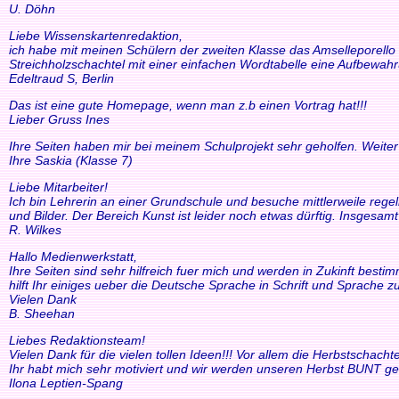
U. Döhn
Liebe Wissenskartenredaktion,
ich habe mit meinen Schülern der zweiten Klasse das Amselleporello e
Streichholzschachtel mit einer einfachen Wordtabelle eine Aufbewah
Edeltraud S, Berlin
Das ist eine gute Homepage, wenn man z.b einen Vortrag hat!!!
Lieber Gruss Ines
Ihre Seiten haben mir bei meinem Schulprojekt sehr geholfen. Weiter
Ihre Saskia (Klasse 7)
Liebe Mitarbeiter!
Ich bin Lehrerin an einer Grundschule und besuche mittlerweile reg
und Bilder. Der Bereich Kunst ist leider noch etwas dürftig. Insgesam
R. Wilkes
Hallo Medienwerkstatt,
Ihre Seiten sind sehr hilfreich fuer mich und werden in Zukinft bestimm
hilft Ihr einiges ueber die Deutsche Sprache in Schrift und Sprache zu
Vielen Dank
B. Sheehan
Liebes Redaktionsteam!
Vielen Dank für die vielen tollen Ideen!!! Vor allem die Herbstscha
Ihr habt mich sehr motiviert und wir werden unseren Herbst BUNT ge
Ilona Leptien-Spang