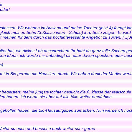
nd
eder!
t gestossen. Wir wohnen im Ausland und meine Tochter (jetzt 4) faengt
leich meinen Sohn (3.Klasse intern. Schule) ihre Seite zeigen. Er wird
it meinen Kindern durch das hochinteressante Angebot zu surfen. [...] Au
ltet hat, ein dickes Lob aussprechen! Ihr habt da ganz tolle Sachen gem
ielen Ideen, ich werde mir unbedingt ein paar davon speichern oder au
n)
mt in Bio gerade die Haustiere durch. Wir haben dank der Medienwerk
fort begeistert. meine jüngste tochter besucht die 6. klasse der realsch
en haben. ich werde sie aber auf alle fälle weiter empfehlen.
ir geholfen haben, die Bio-Hausaufgaben zumachen. Nun werde ich noch
 Weiter so euch und besuche euch weiter sehr gerne..