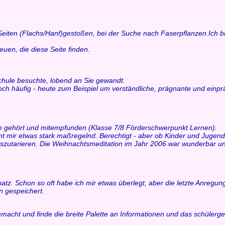
 Seiten (Flachs/Hanf)gestoßen, bei der Suche nach Faserpflanzen.Ich bi
n, die diese Seite finden.
schule besuchte, lobend an Sie gewandt.
och häufig - heute zum Beispiel um verständliche, prägnante und einp
ne gehört und mitempfunden (Klasse 7/8 Förderschwerpunkt Lernen).
int mir etwas stark maßregelnd. Berechtigt - aber ob Kinder und Juge
tarieren. Die Weihnachtsmeditation im Jahr 2006 war wunderbar und 
z. Schon so oft habe ich mir etwas überlegt, aber die letzte Anregung h
n gespeichert.
macht und finde die breite Palette an Informationen und das schülerger