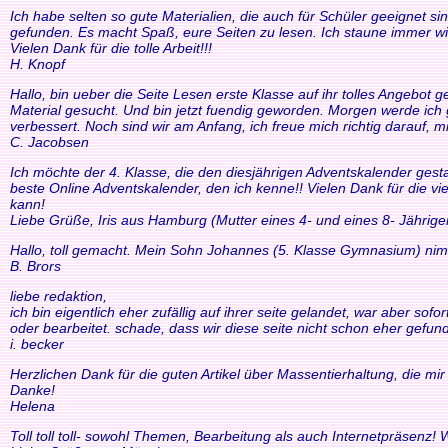
Ich habe selten so gute Materialien, die auch für Schüler geeignet si
gefunden. Es macht Spaß, eure Seiten zu lesen. Ich staune immer wi
Vielen Dank für die tolle Arbeit!!!
H. Knopf
Hallo, bin ueber die Seite Lesen erste Klasse auf ihr tolles Angebo
Material gesucht. Und bin jetzt fuendig geworden. Morgen werde ich g
verbessert. Noch sind wir am Anfang, ich freue mich richtig darauf, m
C. Jacobsen
Ich möchte der 4. Klasse, die den diesjährigen Adventskalender gesta
beste Online Adventskalender, den ich kenne!! Vielen Dank für die v
kann!
Liebe Grüße, Iris aus Hamburg (Mutter eines 4- und eines 8- Jährige
Hallo, toll gemacht. Mein Sohn Johannes (5. Klasse Gymnasium) nim
B. Brors
liebe redaktion,
ich bin eigentlich eher zufällig auf ihrer seite gelandet, war aber so
oder bearbeitet. schade, dass wir diese seite nicht schon eher gefund
i. becker
Herzlichen Dank für die guten Artikel über Massentierhaltung, die m
Danke!
Helena
Toll toll toll- sowohl Themen, Bearbeitung als auch Internetpräsenz!