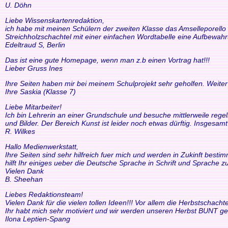
U. Döhn
Liebe Wissenskartenredaktion,
ich habe mit meinen Schülern der zweiten Klasse das Amselleporello e
Streichholzschachtel mit einer einfachen Wordtabelle eine Aufbewah
Edeltraud S, Berlin
Das ist eine gute Homepage, wenn man z.b einen Vortrag hat!!!
Lieber Gruss Ines
Ihre Seiten haben mir bei meinem Schulprojekt sehr geholfen. Weiter
Ihre Saskia (Klasse 7)
Liebe Mitarbeiter!
Ich bin Lehrerin an einer Grundschule und besuche mittlerweile reg
und Bilder. Der Bereich Kunst ist leider noch etwas dürftig. Insgesam
R. Wilkes
Hallo Medienwerkstatt,
Ihre Seiten sind sehr hilfreich fuer mich und werden in Zukinft bestimm
hilft Ihr einiges ueber die Deutsche Sprache in Schrift und Sprache zu
Vielen Dank
B. Sheehan
Liebes Redaktionsteam!
Vielen Dank für die vielen tollen Ideen!!! Vor allem die Herbstscha
Ihr habt mich sehr motiviert und wir werden unseren Herbst BUNT ge
Ilona Leptien-Spang