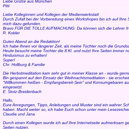
Liebe Grüße aus München
Pitti
Liebe Kolleginnen und Kollegen der Medienwerkstatt
Durch Zufall bei der Vorbereitung eines Workshopes bin ich auf Ihre
mich dazu gefunden.
Bravo FÜR DIE TOLLE AUFMACHUNG. Da können sich die Lehrer freue
R. Kobler
Guten Abend an die Redaktion!
Ich habe Ihnen vor längerer Zeit, als meine Tochter noch die Grund
Heute besucht meine Tochter die 8.Kl. und nutzt Ihre Seiten immer n
Hinduismus zu erhalten!
Super!
Chr. Hollburg & Familie
Die Herbstmeditation kam sehr gut in meiner Klasse an - wurde ger
Bin gespannt auf den Einsatz der Weihnachtsmeditation - sie ersche
"Willkommen heißen - Empfangsbereit-Sein" und Konsumgebaren auszu
eingesetzt.
E. Stotz-Breidenbach
Hallo,
Eure Anregungen, Tipps, Anleitungen und Muster sind ein wahrer Schat
haben. Macht weiter so, ich habe Euch schon unter mein Lesezeiche
Claudia und Jana
Durch einen Kollegen wurde ich auf Ihre Internetseite aufmerksam ge
Seiten nutzen.