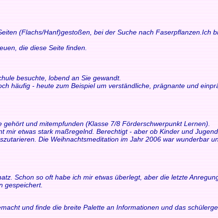
 Seiten (Flachs/Hanf)gestoßen, bei der Suche nach Faserpflanzen.Ich bi
n, die diese Seite finden.
schule besuchte, lobend an Sie gewandt.
och häufig - heute zum Beispiel um verständliche, prägnante und einp
ne gehört und mitempfunden (Klasse 7/8 Förderschwerpunkt Lernen).
int mir etwas stark maßregelnd. Berechtigt - aber ob Kinder und Juge
tarieren. Die Weihnachtsmeditation im Jahr 2006 war wunderbar und 
z. Schon so oft habe ich mir etwas überlegt, aber die letzte Anregung h
n gespeichert.
macht und finde die breite Palette an Informationen und das schülerger