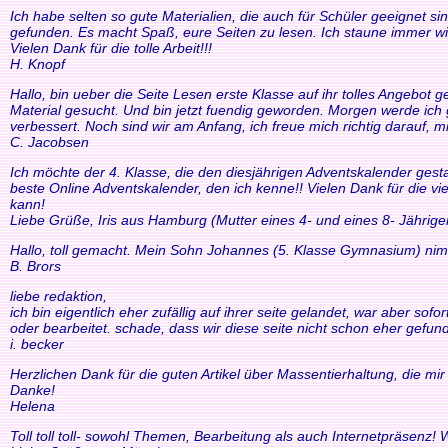
Ich habe selten so gute Materialien, die auch für Schüler geeignet si
gefunden. Es macht Spaß, eure Seiten zu lesen. Ich staune immer wi
Vielen Dank für die tolle Arbeit!!!
H. Knopf
Hallo, bin ueber die Seite Lesen erste Klasse auf ihr tolles Angebo
Material gesucht. Und bin jetzt fuendig geworden. Morgen werde ich g
verbessert. Noch sind wir am Anfang, ich freue mich richtig darauf, m
C. Jacobsen
Ich möchte der 4. Klasse, die den diesjährigen Adventskalender gesta
beste Online Adventskalender, den ich kenne!! Vielen Dank für die v
kann!
Liebe Grüße, Iris aus Hamburg (Mutter eines 4- und eines 8- Jährige
Hallo, toll gemacht. Mein Sohn Johannes (5. Klasse Gymnasium) nim
B. Brors
liebe redaktion,
ich bin eigentlich eher zufällig auf ihrer seite gelandet, war aber so
oder bearbeitet. schade, dass wir diese seite nicht schon eher gefund
i. becker
Herzlichen Dank für die guten Artikel über Massentierhaltung, die m
Danke!
Helena
Toll toll toll- sowohl Themen, Bearbeitung als auch Internetpräsenz!