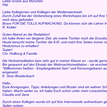
Liebe Grüße aus München
Pitti
Liebe Kolleginnen und Kollegen der Medienwerkstatt
Durch Zufall bei der Vorbereitung eines Workshopes bin ich auf Ihre
mich dazu gefunden.
Bravo FÜR DIE TOLLE AUFMACHUNG. Da können sich die Lehrer freue
R. Kobler
Guten Abend an die Redaktion!
Ich habe Ihnen vor längerer Zeit, als meine Tochter noch die Grund
Heute besucht meine Tochter die 8.Kl. und nutzt Ihre Seiten immer n
Hinduismus zu erhalten!
Super!
Chr. Hollburg & Familie
Die Herbstmeditation kam sehr gut in meiner Klasse an - wurde ger
Bin gespannt auf den Einsatz der Weihnachtsmeditation - sie ersche
"Willkommen heißen - Empfangsbereit-Sein" und Konsumgebaren auszu
eingesetzt.
E. Stotz-Breidenbach
Hallo,
Eure Anregungen, Tipps, Anleitungen und Muster sind ein wahrer Schat
haben. Macht weiter so, ich habe Euch schon unter mein Lesezeiche
Claudia und Jana
Durch einen Kollegen wurde ich auf Ihre Internetseite aufmerksam ge
Seiten nutzen.