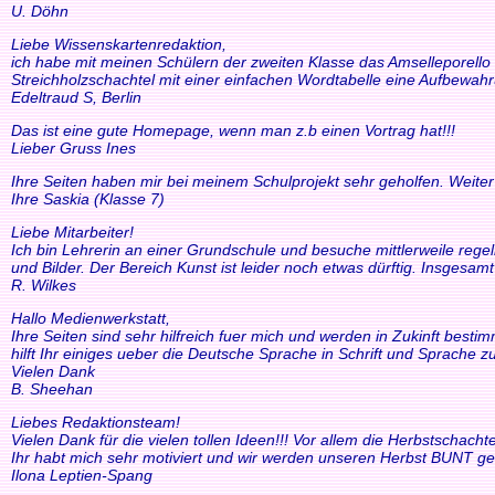
U. Döhn
Liebe Wissenskartenredaktion,
ich habe mit meinen Schülern der zweiten Klasse das Amselleporello e
Streichholzschachtel mit einer einfachen Wordtabelle eine Aufbewah
Edeltraud S, Berlin
Das ist eine gute Homepage, wenn man z.b einen Vortrag hat!!!
Lieber Gruss Ines
Ihre Seiten haben mir bei meinem Schulprojekt sehr geholfen. Weiter
Ihre Saskia (Klasse 7)
Liebe Mitarbeiter!
Ich bin Lehrerin an einer Grundschule und besuche mittlerweile reg
und Bilder. Der Bereich Kunst ist leider noch etwas dürftig. Insgesam
R. Wilkes
Hallo Medienwerkstatt,
Ihre Seiten sind sehr hilfreich fuer mich und werden in Zukinft bestimm
hilft Ihr einiges ueber die Deutsche Sprache in Schrift und Sprache zu
Vielen Dank
B. Sheehan
Liebes Redaktionsteam!
Vielen Dank für die vielen tollen Ideen!!! Vor allem die Herbstscha
Ihr habt mich sehr motiviert und wir werden unseren Herbst BUNT ge
Ilona Leptien-Spang