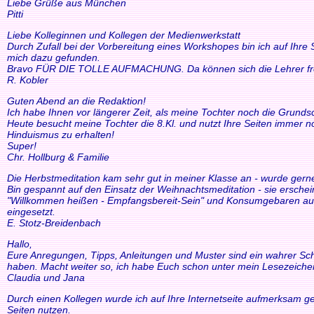
Liebe Grüße aus München
Pitti
Liebe Kolleginnen und Kollegen der Medienwerkstatt
Durch Zufall bei der Vorbereitung eines Workshopes bin ich auf Ihre
mich dazu gefunden.
Bravo FÜR DIE TOLLE AUFMACHUNG. Da können sich die Lehrer freue
R. Kobler
Guten Abend an die Redaktion!
Ich habe Ihnen vor längerer Zeit, als meine Tochter noch die Grund
Heute besucht meine Tochter die 8.Kl. und nutzt Ihre Seiten immer n
Hinduismus zu erhalten!
Super!
Chr. Hollburg & Familie
Die Herbstmeditation kam sehr gut in meiner Klasse an - wurde ger
Bin gespannt auf den Einsatz der Weihnachtsmeditation - sie ersche
"Willkommen heißen - Empfangsbereit-Sein" und Konsumgebaren auszu
eingesetzt.
E. Stotz-Breidenbach
Hallo,
Eure Anregungen, Tipps, Anleitungen und Muster sind ein wahrer Schat
haben. Macht weiter so, ich habe Euch schon unter mein Lesezeiche
Claudia und Jana
Durch einen Kollegen wurde ich auf Ihre Internetseite aufmerksam ge
Seiten nutzen.