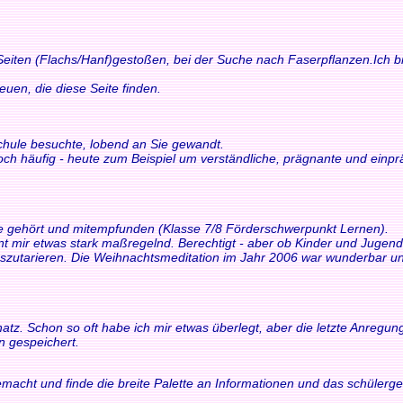
 Seiten (Flachs/Hanf)gestoßen, bei der Suche nach Faserpflanzen.Ich bi
n, die diese Seite finden.
schule besuchte, lobend an Sie gewandt.
och häufig - heute zum Beispiel um verständliche, prägnante und einp
ne gehört und mitempfunden (Klasse 7/8 Förderschwerpunkt Lernen).
int mir etwas stark maßregelnd. Berechtigt - aber ob Kinder und Juge
tarieren. Die Weihnachtsmeditation im Jahr 2006 war wunderbar und 
z. Schon so oft habe ich mir etwas überlegt, aber die letzte Anregung h
n gespeichert.
macht und finde die breite Palette an Informationen und das schülerger