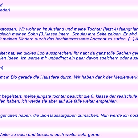
nd
eder!
t gestossen. Wir wohnen im Ausland und meine Tochter (jetzt 4) faengt
leich meinen Sohn (3.Klasse intern. Schule) ihre Seite zeigen. Er wird
it meinen Kindern durch das hochinteressante Angebot zu surfen. [...] Au
ltet hat, ein dickes Lob aussprechen! Ihr habt da ganz tolle Sachen gem
ielen Ideen, ich werde mir unbedingt ein paar davon speichern oder au
n)
mt in Bio gerade die Haustiere durch. Wir haben dank der Medienwerk
fort begeistert. meine jüngste tochter besucht die 6. klasse der realsch
en haben. ich werde sie aber auf alle fälle weiter empfehlen.
ir geholfen haben, die Bio-Hausaufgaben zumachen. Nun werde ich noch
 Weiter so euch und besuche euch weiter sehr gerne..