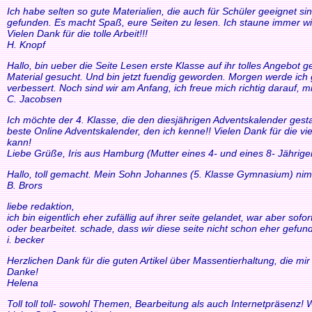
Ich habe selten so gute Materialien, die auch für Schüler geeignet si
gefunden. Es macht Spaß, eure Seiten zu lesen. Ich staune immer wi
Vielen Dank für die tolle Arbeit!!!
H. Knopf
Hallo, bin ueber die Seite Lesen erste Klasse auf ihr tolles Angebo
Material gesucht. Und bin jetzt fuendig geworden. Morgen werde ich g
verbessert. Noch sind wir am Anfang, ich freue mich richtig darauf, m
C. Jacobsen
Ich möchte der 4. Klasse, die den diesjährigen Adventskalender gesta
beste Online Adventskalender, den ich kenne!! Vielen Dank für die v
kann!
Liebe Grüße, Iris aus Hamburg (Mutter eines 4- und eines 8- Jährige
Hallo, toll gemacht. Mein Sohn Johannes (5. Klasse Gymnasium) nim
B. Brors
liebe redaktion,
ich bin eigentlich eher zufällig auf ihrer seite gelandet, war aber so
oder bearbeitet. schade, dass wir diese seite nicht schon eher gefund
i. becker
Herzlichen Dank für die guten Artikel über Massentierhaltung, die m
Danke!
Helena
Toll toll toll- sowohl Themen, Bearbeitung als auch Internetpräsenz!