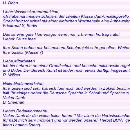
U. Döhn
Liebe Wissenskartenredaktion,
ich habe mit meinen Schülern der zweiten Klasse das Amselleporello e
Streichholzschachtel mit einer einfachen Wordtabelle eine Aufbewah
Edeltraud S, Berlin
Das ist eine gute Homepage, wenn man z.b einen Vortrag hat!!!
Lieber Gruss Ines
Ihre Seiten haben mir bei meinem Schulprojekt sehr geholfen. Weiter
Ihre Saskia (Klasse 7)
Liebe Mitarbeiter!
Ich bin Lehrerin an einer Grundschule und besuche mittlerweile reg
und Bilder. Der Bereich Kunst ist leider noch etwas dürftig. Insgesam
R. Wilkes
Hallo Medienwerkstatt,
Ihre Seiten sind sehr hilfreich fuer mich und werden in Zukinft bestimm
hilft Ihr einiges ueber die Deutsche Sprache in Schrift und Sprache zu
Vielen Dank
B. Sheehan
Liebes Redaktionsteam!
Vielen Dank für die vielen tollen Ideen!!! Vor allem die Herbstscha
Ihr habt mich sehr motiviert und wir werden unseren Herbst BUNT ge
Ilona Leptien-Spang