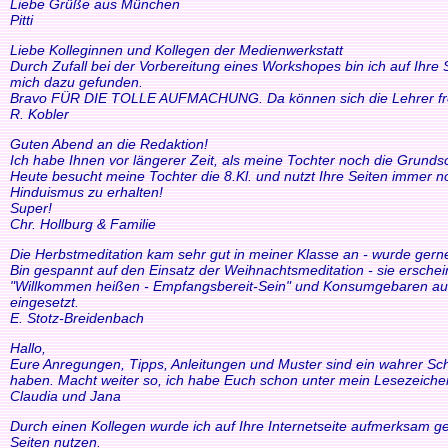
Liebe Grüße aus München
Pitti
Liebe Kolleginnen und Kollegen der Medienwerkstatt
Durch Zufall bei der Vorbereitung eines Workshopes bin ich auf Ihre
mich dazu gefunden.
Bravo FÜR DIE TOLLE AUFMACHUNG. Da können sich die Lehrer freue
R. Kobler
Guten Abend an die Redaktion!
Ich habe Ihnen vor längerer Zeit, als meine Tochter noch die Grund
Heute besucht meine Tochter die 8.Kl. und nutzt Ihre Seiten immer n
Hinduismus zu erhalten!
Super!
Chr. Hollburg & Familie
Die Herbstmeditation kam sehr gut in meiner Klasse an - wurde ger
Bin gespannt auf den Einsatz der Weihnachtsmeditation - sie ersche
"Willkommen heißen - Empfangsbereit-Sein" und Konsumgebaren auszu
eingesetzt.
E. Stotz-Breidenbach
Hallo,
Eure Anregungen, Tipps, Anleitungen und Muster sind ein wahrer Schat
haben. Macht weiter so, ich habe Euch schon unter mein Lesezeiche
Claudia und Jana
Durch einen Kollegen wurde ich auf Ihre Internetseite aufmerksam ge
Seiten nutzen.