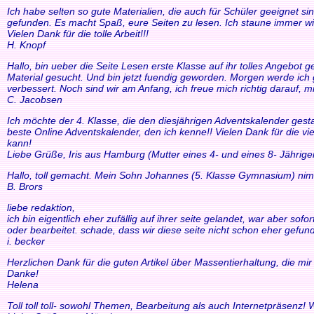
Ich habe selten so gute Materialien, die auch für Schüler geeignet si
gefunden. Es macht Spaß, eure Seiten zu lesen. Ich staune immer wi
Vielen Dank für die tolle Arbeit!!!
H. Knopf
Hallo, bin ueber die Seite Lesen erste Klasse auf ihr tolles Angebo
Material gesucht. Und bin jetzt fuendig geworden. Morgen werde ich g
verbessert. Noch sind wir am Anfang, ich freue mich richtig darauf, m
C. Jacobsen
Ich möchte der 4. Klasse, die den diesjährigen Adventskalender gesta
beste Online Adventskalender, den ich kenne!! Vielen Dank für die v
kann!
Liebe Grüße, Iris aus Hamburg (Mutter eines 4- und eines 8- Jährige
Hallo, toll gemacht. Mein Sohn Johannes (5. Klasse Gymnasium) nim
B. Brors
liebe redaktion,
ich bin eigentlich eher zufällig auf ihrer seite gelandet, war aber so
oder bearbeitet. schade, dass wir diese seite nicht schon eher gefund
i. becker
Herzlichen Dank für die guten Artikel über Massentierhaltung, die m
Danke!
Helena
Toll toll toll- sowohl Themen, Bearbeitung als auch Internetpräsenz!