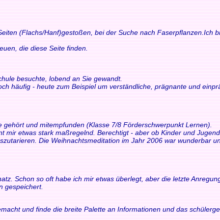
 Seiten (Flachs/Hanf)gestoßen, bei der Suche nach Faserpflanzen.Ich bi
n, die diese Seite finden.
schule besuchte, lobend an Sie gewandt.
och häufig - heute zum Beispiel um verständliche, prägnante und einp
ne gehört und mitempfunden (Klasse 7/8 Förderschwerpunkt Lernen).
int mir etwas stark maßregelnd. Berechtigt - aber ob Kinder und Juge
tarieren. Die Weihnachtsmeditation im Jahr 2006 war wunderbar und 
z. Schon so oft habe ich mir etwas überlegt, aber die letzte Anregung h
n gespeichert.
macht und finde die breite Palette an Informationen und das schülerger