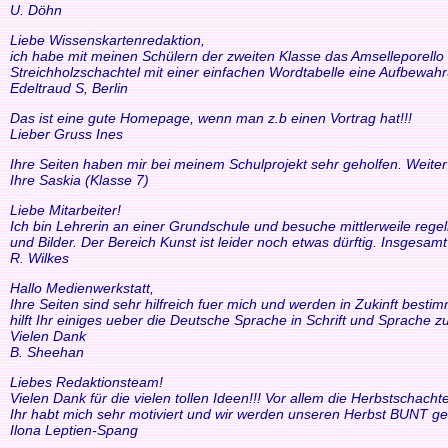
U. Döhn
Liebe Wissenskartenredaktion,
ich habe mit meinen Schülern der zweiten Klasse das Amselleporello e
Streichholzschachtel mit einer einfachen Wordtabelle eine Aufbewah
Edeltraud S, Berlin
Das ist eine gute Homepage, wenn man z.b einen Vortrag hat!!!
Lieber Gruss Ines
Ihre Seiten haben mir bei meinem Schulprojekt sehr geholfen. Weiter
Ihre Saskia (Klasse 7)
Liebe Mitarbeiter!
Ich bin Lehrerin an einer Grundschule und besuche mittlerweile reg
und Bilder. Der Bereich Kunst ist leider noch etwas dürftig. Insgesam
R. Wilkes
Hallo Medienwerkstatt,
Ihre Seiten sind sehr hilfreich fuer mich und werden in Zukinft bestimm
hilft Ihr einiges ueber die Deutsche Sprache in Schrift und Sprache zu
Vielen Dank
B. Sheehan
Liebes Redaktionsteam!
Vielen Dank für die vielen tollen Ideen!!! Vor allem die Herbstscha
Ihr habt mich sehr motiviert und wir werden unseren Herbst BUNT ge
Ilona Leptien-Spang