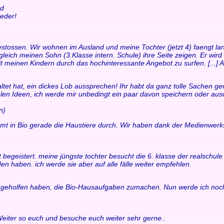
nd
eder!
t gestossen. Wir wohnen im Ausland und meine Tochter (jetzt 4) faengt
leich meinen Sohn (3.Klasse intern. Schule) ihre Seite zeigen. Er wird
it meinen Kindern durch das hochinteressante Angebot zu surfen. [...] Au
ltet hat, ein dickes Lob aussprechen! Ihr habt da ganz tolle Sachen gem
ielen Ideen, ich werde mir unbedingt ein paar davon speichern oder au
n)
mt in Bio gerade die Haustiere durch. Wir haben dank der Medienwerk
fort begeistert. meine jüngste tochter besucht die 6. klasse der realsch
en haben. ich werde sie aber auf alle fälle weiter empfehlen.
ir geholfen haben, die Bio-Hausaufgaben zumachen. Nun werde ich noch
 Weiter so euch und besuche euch weiter sehr gerne..