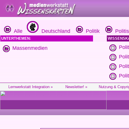
Alle
Deutschland
Politik
Politis
UNTERTHEMEN:
WISSENSK
Poli
Massenmedien
Poli
Poli
Poli
Lernwerkstatt Integration »
Newsletter! »
Nutzung & Copyri