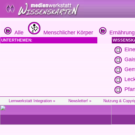
Alle
Menschlicher Körper
Ernährung
UNTERTHEMEN:
WISSENSK
Ein
Gai
Gem
Leck
Pfan
Lernwerkstatt Integration »
Newsletter! »
Nutzung & Copyri