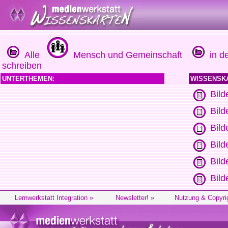
Alle
Mensch und Gemeinschaft
in de
schreiben
UNTERTHEMEN:
WISSENSK
Bild
Bild
Bild
Bild
Bild
Bild
Lernwerkstatt Integration »
Newsletter! »
Nutzung & Copyri