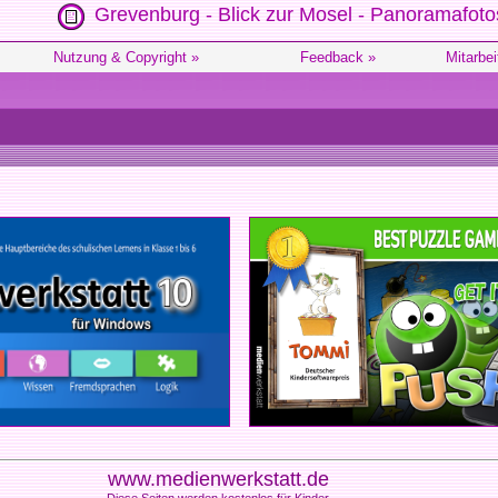
Grevenburg - Blick zur Mosel - Panoramafoto
Nutzung & Copyright »
Feedback »
Mitarbei
www.medienwerkstatt.de