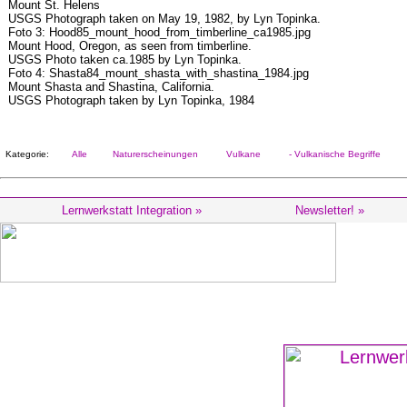
Mount St. Helens
USGS Photograph taken on May 19, 1982, by Lyn Topinka.
Foto 3: Hood85_mount_hood_from_timberline_ca1985.jpg
Mount Hood, Oregon, as seen from timberline.
USGS Photo taken ca.1985 by Lyn Topinka.
Foto 4: Shasta84_mount_shasta_with_shastina_1984.jpg
Mount Shasta and Shastina, California.
USGS Photograph taken by Lyn Topinka, 1984
Kategorie:
Alle
Naturerscheinungen
Vulkane
- Vulkanische Begriffe
Lernwerkstatt Integration »
Newsletter! »