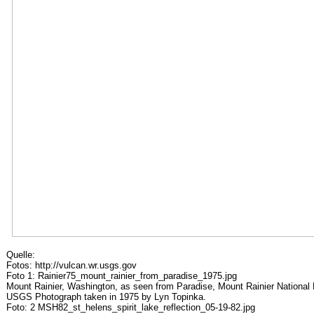
Quelle:
Fotos: http://vulcan.wr.usgs.gov
Foto 1: Rainier75_mount_rainier_from_paradise_1975.jpg
Mount Rainier, Washington, as seen from Paradise, Mount Rainier National 
USGS Photograph taken in 1975 by Lyn Topinka.
Foto: 2 MSH82_st_helens_spirit_lake_reflection_05-19-82.jpg