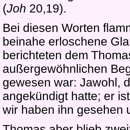
(
Joh
20,19).
Bei diesen Worten flamm
beinahe erloschene Gla
berichteten dem Thomas,
außergewöhnlichen Beg
gewesen war: Jawohl, der
angekündigt hatte; er is
wir haben ihn gesehen 
Thomas aber blieb zweif