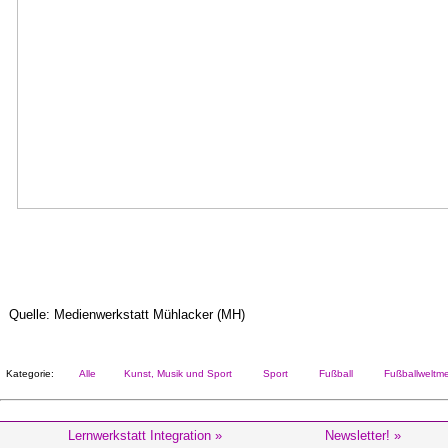
Quelle: Medienwerkstatt Mühlacker (MH)
Kategorie:
Alle
Kunst, Musik und Sport
Sport
Fußball
Fußballweltmei
Lernwerkstatt Integration »
Newsletter! »