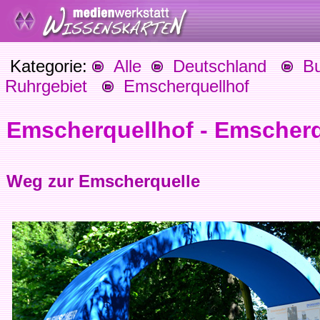
Kategorie:
Alle
Deutschland
Bu
Ruhrgebiet
Emscherquellhof
Emscherquellhof - Emscherq
Weg zur Emscherquelle