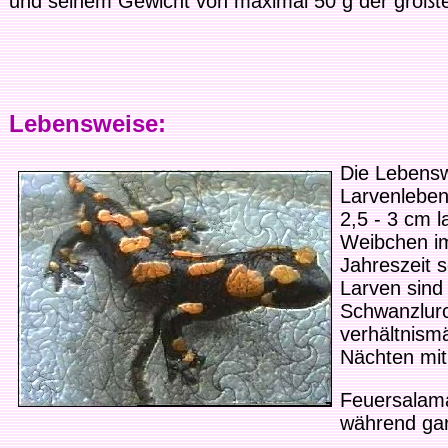
und seinem Gewicht von maximal 50 g der größt
Lebensweise:
Die Lebensw
Larvenleben
2,5 - 3 cm 
Weibchen im
Jahreszeit 
Larven sind
Schwanzlurc
verhältnism
Nächten mit
Feuersalama
während gar