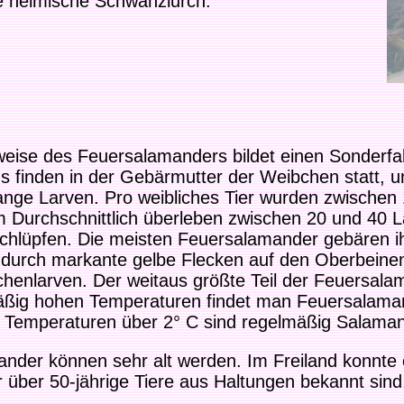
e heimische Schwanzlurch.
eise des Feuersalamanders bildet einen Sonderfall
s finden in der Gebärmutter der Weibchen statt, u
lange Larven. Pro weibliches Tier wurden zwischen
 Durchschnittlich überleben zwischen 20 und 40 L
schlüpfen. Die meisten Feuersalamander gebären i
 durch markante gelbe Flecken auf den Oberbeinen
henlarven. Der weitaus größte Teil der Feuersala
äßig hohen Temperaturen findet man Feuersalamand
 Temperaturen über 2° C sind regelmäßig Salama
nder können sehr alt werden. Im Freiland konnte e
 über 50-jährige Tiere aus Haltungen bekannt sind