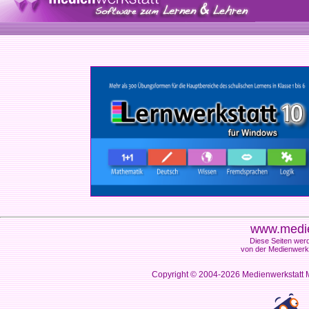
www.medie
Diese Seiten werd
von der Medienwerks
Copyright © 2004-2026
Medienwerkstatt M