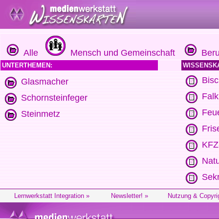
Alle
Mensch und Gemeinschaft
Beru
UNTERTHEMEN:
WISSENSK
Bisc
Glasmacher
Falk
Schornsteinfeger
Feu
Steinmetz
Fris
KFZ
Natu
Sekr
Lernwerkstatt Integration »
Newsletter! »
Nutzung & Copyri