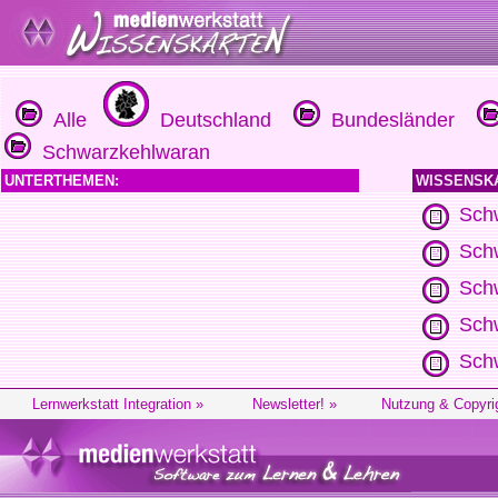
Alle
Deutschland
Bundesländer
Schwarzkehlwaran
UNTERTHEMEN:
WISSENSK
Schw
Schw
Schw
Schw
Sch
Lernwerkstatt Integration »
Newsletter! »
Nutzung & Copyri