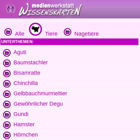
Alle
Tiere
Nagetiere
UNTERTHEMEN:
Aguti
Baumstachler
Bisamratte
Chinchilla
Gelbbauchmurmeltier
Gewöhnlicher Degu
Gundi
Hamster
Hörnchen