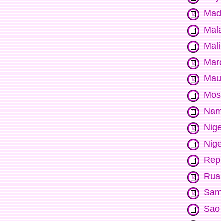
Mad
Mal
Mali
Mar
Mau
Mos
Nam
Nige
Nige
Rep
Rua
Sam
Sao