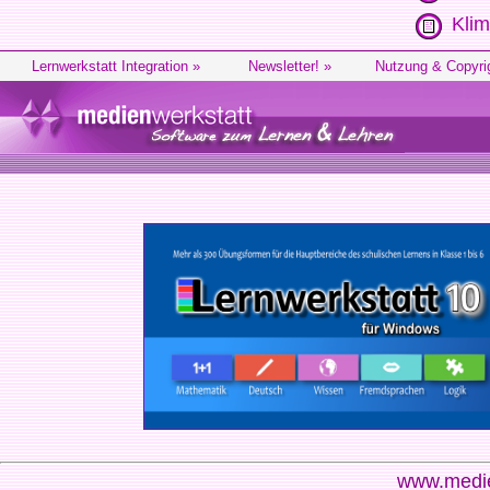
Klim
Lernwerkstatt Integration »
Newsletter! »
Nutzung & Copyri
www.medie