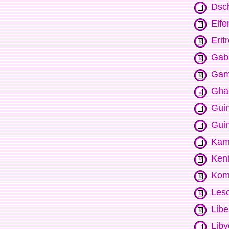
Dsch
Elfe
Erit
Gab
Gam
Gha
Gui
Gui
Kam
Ken
Kom
Les
Libe
Lib