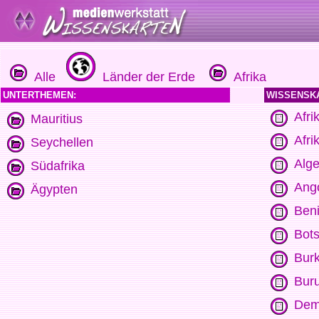
Alle
Länder der Erde
Afrika
UNTERTHEMEN:
WISSENSK
Afri
Mauritius
Afri
Seychellen
Alge
Südafrika
Ang
Ägypten
Ben
Bot
Bur
Bur
Dem