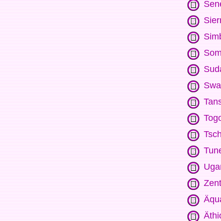
Sen
Sier
Sim
Som
Sud
Swa
Tan
Tog
Tsc
Tun
Uga
Zent
Äqua
Äthi