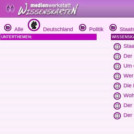
Alle
Deutschland
Politik
Staats
UNTERTHEMEN:
WISSENSK
Staa
Der 
Um d
Wer
Die
Wohi
Der 
Der 